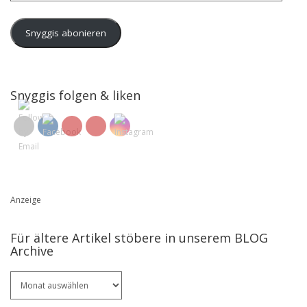
Adresse
Snyggis abonieren
Snyggis folgen & liken
Anzeige
Für ältere Artikel stöbere in unserem BLOG
Archive
Für
ältere
Artikel