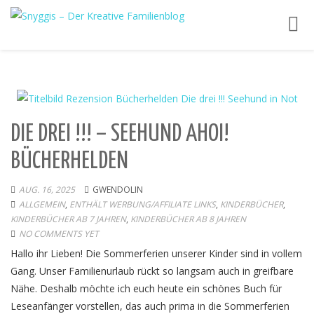
Toggl
navig
DIE DREI !!! – SEEHUND AHOI!
BÜCHERHELDEN
AUG. 16, 2025
GWENDOLIN
ALLGEMEIN
,
ENTHÄLT WERBUNG/AFFILIATE LINKS
,
KINDERBÜCHER
,
KINDERBÜCHER AB 7 JAHREN
,
KINDERBÜCHER AB 8 JAHREN
NO COMMENTS YET
Hallo ihr Lieben! Die Sommerferien unserer Kinder sind in vollem
Gang. Unser Familienurlaub rückt so langsam auch in greifbare
Nähe. Deshalb möchte ich euch heute ein schönes Buch für
Leseanfänger vorstellen, das auch prima in die Sommerferien