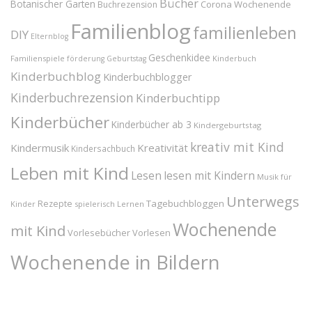
Bücher
Botanischer Garten
Corona Wochenende
Buchrezension
Familienblog
familienleben
DIY
Elternblog
Geschenkidee
Familienspiele
Kinderbuch
förderung
Geburtstag
Kinderbuchblog
Kinderbuchblogger
Kinderbuchrezension
Kinderbuchtipp
Kinderbücher
Kinderbücher ab 3
Kindergeburtstag
kreativ mit Kind
Kindermusik
Kreativität
Kindersachbuch
Leben mit Kind
Lesen
lesen mit Kindern
Musik für
Unterwegs
Tagebuchbloggen
Rezepte
Kinder
spielerisch Lernen
Wochenende
mit Kind
Vorlesebücher
Vorlesen
Wochenende in Bildern