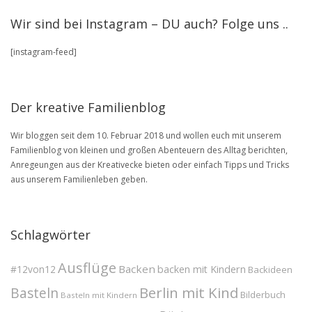
stöbere
Wir sind bei Instagram – DU auch? Folge uns ..
in
unserem
[instagram-feed]
BLOG
Archive
Der kreative Familienblog
Wir bloggen seit dem 10. Februar 2018 und wollen euch mit unserem
Familienblog von kleinen und großen Abenteuern des Alltag berichten,
Anregeungen aus der Kreativecke bieten oder einfach Tipps und Tricks
aus unserem Familienleben geben.
Schlagwörter
Ausflüge
Backen
#12von12
backen mit Kindern
Backideen
Berlin mit Kind
Basteln
Bilderbuch
Basteln mit Kindern