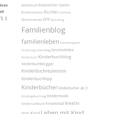
ahren
Bilderbuch
Botanischer Garten
Bücher
elt
Corona
Buchrezension
 […]
DIY
Wochenende
Elternblog
Familienblog
familienleben
Familienspiele
Geschenkidee
förderung
Geburtstag
Kinderbuchblog
Kinderbuch
Kinderbuchblogger
Kinderbuchrezension
Kinderbuchtipp
Kinderbücher
Kinderbücher ab 3
Kindermusik
Kindergeburtstag
kreativ
Kreativität
Kindersachbuch
Leben mit Kind
mit Kind