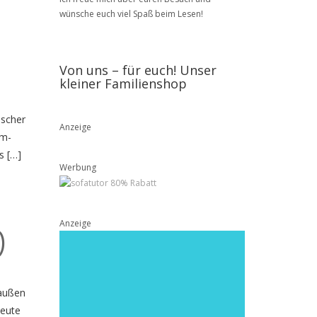
wünsche euch viel Spaß beim Lesen!
Von uns – für euch! Unser
kleiner Familienshop
bscher
Anzeige
im-
s […]
Werbung
Anzeige
)
raußen
heute