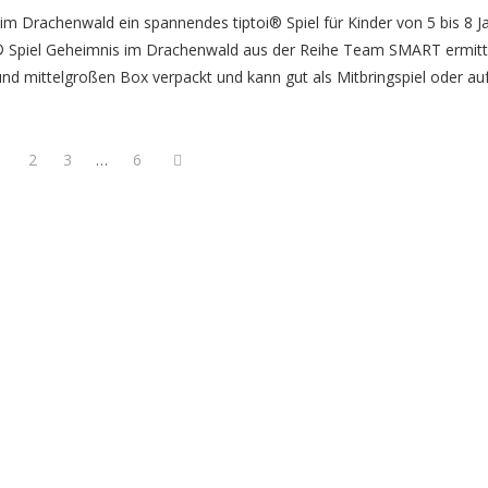
m Drachenwald ein spannendes tiptoi® Spiel für Kinder von 5 bis 8 J
i® Spiel Geheimnis im Drachenwald aus der Reihe Team SMART ermitt
und mittelgroßen Box verpackt und kann gut als Mitbringspiel oder auf
1
2
3
…
6