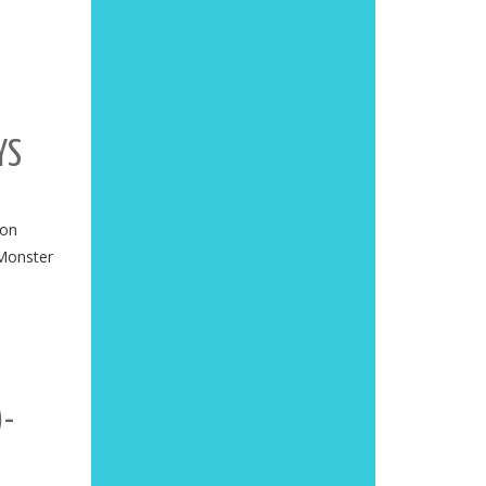
YS
von
-Monster
)-