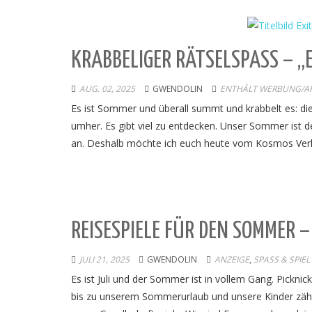
KRABBELIGER RÄTSELSPASS – „EX
AUG. 02, 2025
GWENDOLIN
ENTHÄLT WERBUNG/AFF
Es ist Sommer und überall summt und krabbelt es: die
umher. Es gibt viel zu entdecken. Unser Sommer ist de
an. Deshalb möchte ich euch heute vom Kosmos Verla
REISESPIELE FÜR DEN SOMMER 
JULI 21, 2025
GWENDOLIN
ANZEIGE
,
SPASS & SPIEL
Es ist Juli und der Sommer ist in vollem Gang. Pickni
bis zu unserem Sommerurlaub und unsere Kinder zähle