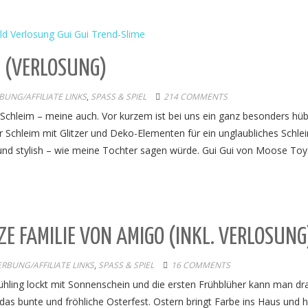
E (VERLOSUNG)
UNG/AFFILIATE LINKS
,
SPASS & SPIEL
214 COMMENTS
n Schleim – meine auch. Vor kurzem ist bei uns ein ganz besonders hü
 Schleim mit Glitzer und Deko-Elementen für ein unglaubliches Schle
und stylish – wie meine Tochter sagen würde. Gui Gui von Moose Toy
NZE FAMILIE VON AMIGO (INKL. VERLOSUNG
RBUNG/AFFILIATE LINKS
,
SPASS & SPIEL
16 COMMENTS
rühling lockt mit Sonnenschein und die ersten Frühblüher kann man d
das bunte und fröhliche Osterfest. Ostern bringt Farbe ins Haus und 