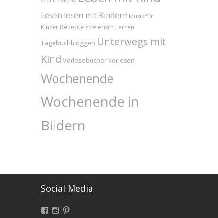
Lesen
lesen mit Kindern
Musik für
Rezepte
Kinder
spielerisch Lernen
Unterwegs mit
Tagebuchbloggen
Kind
Vorlesebücher
Vorlesen
Wochenende
Wochenende in
Bildern
Social Media
Facebook
Instagram
Pinterest