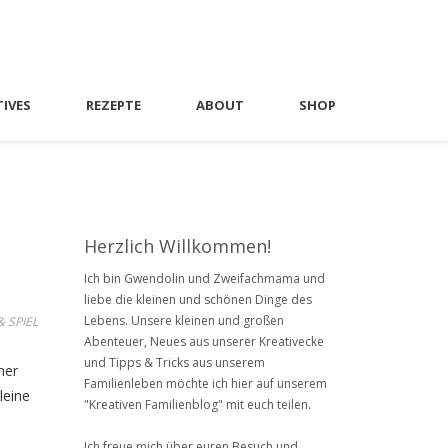
TIVES
REZEPTE
ABOUT
SHOP
Herzlich Willkommen!
Ich bin Gwendolin und Zweifachmama und
liebe die kleinen und schönen Dinge des
Lebens. Unsere kleinen und großen
 SPIEL
Abenteuer, Neues aus unserer Kreativecke
und Tipps & Tricks aus unserem
mer
Familienleben möchte ich hier auf unserem
leine
"Kreativen Familienblog" mit euch teilen.
Ich freue mich über euren Besuch und