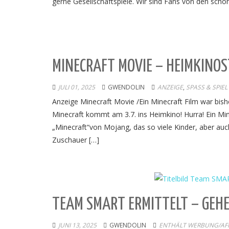
gerne Gesellschaftspiele. Wir sind Fans von den sch
MINECRAFT MOVIE – HEIMKINOS
JULI 01, 2025
GWENDOLIN
ANZEIGE
,
SPASS & SPIEL
Anzeige Minecraft Movie /Ein Minecraft Film war bishe
Minecraft kommt am 3.7. ins Heimkino! Hurra! Ein Min
„Minecraft“von Mojang, das so viele Kinder, aber auc
Zuschauer […]
TEAM SMART ERMITTELT – GEHE
JUNI 13, 2025
GWENDOLIN
ENTHÄLT WERBUNG/AFFI