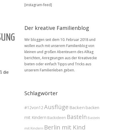
BLOG
[instagram-feed]
Archive
Der kreative Familienblog
OSUNG
Wir bloggen seit dem 10. Februar 2018 und
wollen euch mit unserem Familienblog von
kleinen und großen Abenteuern des Alltag
berichten, Anregeungen aus der Kreativecke
bieten oder einfach Tipps und Tricks aus
unserem Familienleben geben.
ß die
Schlagwörter
Ausflüge
Backen
#12von12
backen
Basteln
mit Kindern
Backideen
Basteln
Berlin mit Kind
mit Kindern