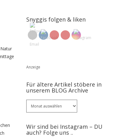
Snyggis folgen & liken
 Natur
mittage
Anzeige
Für ältere Artikel stöbere in
unserem BLOG Archive
Für
ältere
Artikel
stöbere
ochen
Wir sind bei Instagram – DU
in
auch? Folge uns ..
ich
unserem