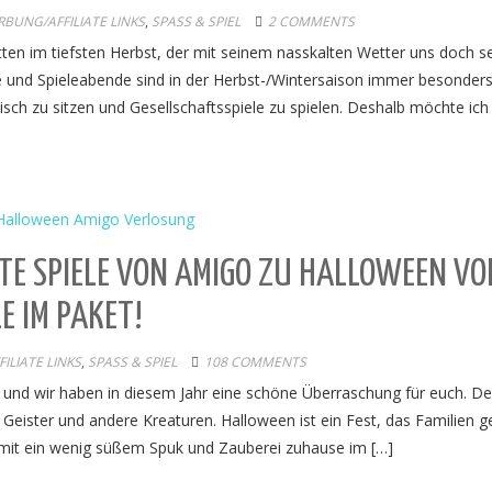
BUNG/AFFILIATE LINKS
,
SPASS & SPIEL
2 COMMENTS
en im tiefsten Herbst, der mit seinem nasskalten Wetter uns doch s
e und Spieleabende sind in der Herbst-/Wintersaison immer besonder
isch zu sitzen und Gesellschaftsspiele zu spielen. Deshalb möchte ich
TE SPIELE VON AMIGO ZU HALLOWEEN VO
E IM PAKET!
LIATE LINKS
,
SPASS & SPIEL
108 COMMENTS
r und wir haben in diesem Jahr eine schöne Überraschung für euch. D
Geister und andere Kreaturen. Halloween ist ein Fest, das Familien g
 mit ein wenig süßem Spuk und Zauberei zuhause im […]