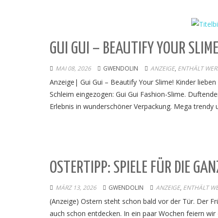
GUI GUI – BEAUTIFY YOUR SLIM
MAI 08, 2026
GWENDOLIN
ANZEIGE
,
ENTHÄLT WERB
Anzeige| Gui Gui – Beautify Your Slime! Kinder liebe
Schleim eingezogen: Gui Gui Fashion-Slime. Duftender
Erlebnis in wunderschöner Verpackung. Mega trendy 
OSTERTIPP: SPIELE FÜR DIE GA
MÄRZ 13, 2026
GWENDOLIN
ANZEIGE
,
ENTHÄLT WE
(Anzeige) Ostern steht schon bald vor der Tür. Der F
auch schon entdecken. In ein paar Wochen feiern wir 