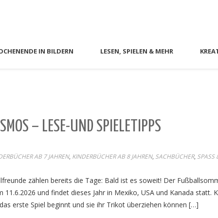
CHENENDE IN BILDERN
LESEN, SPIELEN & MEHR
KREA
MOS – LESE-UND SPIELETIPPS
DERBÜCHER AB 7 JAHREN
,
KINDERBÜCHER AB 8 JAHREN
,
SACHBÜCHER
,
SPASS &
freunde zählen bereits die Tage: Bald ist es soweit! Der Fußballsom
1.6.2026 und findet dieses Jahr in Mexiko, USA und Kanada statt. K
s erste Spiel beginnt und sie ihr Trikot überziehen können […]