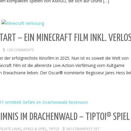
önen kompakten Spielen von AMIGO, die sich auf Grund […]
TART – EIN MINECRAFT FILM INKL. VERL
120 COMMENTS
r der erfolgreichste Kinofilm in 2025. Nun ist es soweit die Welt von
ecraft Film ist die allererste Live-Action-Verfilmung vom Kultgame
h Erwachsene lieben. Der Oscar® nominierte Regisseur Jares Hess lie
IMNIS IM DRACHENWALD – TIPTOI® SPIEL
LIATE LINKS
,
SPASS & SPIEL
,
TIPTOI
NO COMMENTS YET