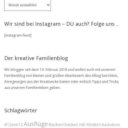
Für
ältere
Artikel
stöbere
Wir sind bei Instagram – DU auch? Folge uns ..
in
unserem
[instagram-feed]
BLOG
Archive
Der kreative Familienblog
Wir bloggen seit dem 10. Februar 2018 und wollen euch mit unserem
Familienblog von kleinen und großen Abenteuern des Alltag berichten,
Anregeungen aus der Kreativecke bieten oder einfach Tipps und Tricks
aus unserem Familienleben geben.
Schlagwörter
Ausflüge
Backen
#12von12
backen mit Kindern
Backideen