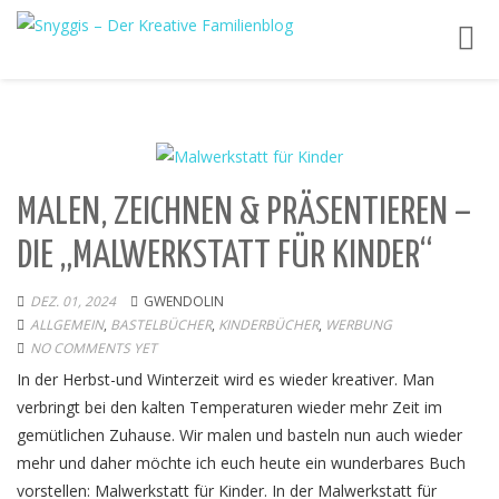
Toggl
navig
MALEN, ZEICHNEN & PRÄSENTIEREN –
DIE „MALWERKSTATT FÜR KINDER“
DEZ. 01, 2024
GWENDOLIN
ALLGEMEIN
,
BASTELBÜCHER
,
KINDERBÜCHER
,
WERBUNG
NO COMMENTS YET
In der Herbst-und Winterzeit wird es wieder kreativer. Man
verbringt bei den kalten Temperaturen wieder mehr Zeit im
gemütlichen Zuhause. Wir malen und basteln nun auch wieder
mehr und daher möchte ich euch heute ein wunderbares Buch
vorstellen: Malwerkstatt für Kinder. In der Malwerkstatt für