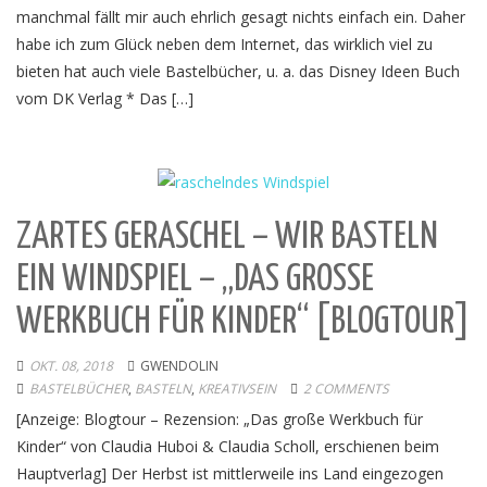
manchmal fällt mir auch ehrlich gesagt nichts einfach ein. Daher
habe ich zum Glück neben dem Internet, das wirklich viel zu
bieten hat auch viele Bastelbücher, u. a. das Disney Ideen Buch
vom DK Verlag * Das […]
ZARTES GERASCHEL – WIR BASTELN
EIN WINDSPIEL – „DAS GROSSE W
ERKBUCH FÜR KINDER“ [BLOGTOUR]
OKT. 08, 2018
GWENDOLIN
BASTELBÜCHER
,
BASTELN
,
KREATIVSEIN
2 COMMENTS
[Anzeige: Blogtour – Rezension: „Das große Werkbuch für
Kinder“ von Claudia Huboi & Claudia Scholl, erschienen beim
Hauptverlag] Der Herbst ist mittlerweile ins Land eingezogen