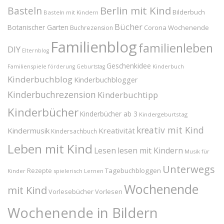
Berlin mit Kind
Basteln
Bilderbuch
Basteln mit Kindern
Bücher
Botanischer Garten
Corona Wochenende
Buchrezension
Familienblog
familienleben
DIY
Elternblog
Geschenkidee
Familienspiele
Kinderbuch
förderung
Geburtstag
Kinderbuchblog
Kinderbuchblogger
Kinderbuchrezension
Kinderbuchtipp
Kinderbücher
Kinderbücher ab 3
Kindergeburtstag
kreativ mit Kind
Kindermusik
Kreativität
Kindersachbuch
Leben mit Kind
Lesen
lesen mit Kindern
Musik für
Unterwegs
Tagebuchbloggen
Rezepte
Kinder
spielerisch Lernen
Wochenende
mit Kind
Vorlesebücher
Vorlesen
Wochenende in Bildern