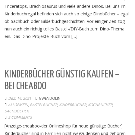
Triceratops, Brachiosaurus und viele andere Dinos. Bei uns im
Kinderbuchregal befinden sich auch so einige Dinobücher – egal
ob Sachbuch oder Bilderbuchgeschichten. Vor einiger Zeit zog
nun auch ein richtig tolles Bastel-/DIY-Buch zum Dino-Thema
ein. Das Dino-Projekte-Buch vom […]
KINDERBÜCHER GÜNSTIG KAUFEN –
BEI CHEABOO
DEZ. 14, 2021
GWENDOLIN
ALLGEMEIN
,
BASTELBÜCHER
,
KINDERBÜCHER
,
KOCHBÜCHER
,
SACHBÜCHER
5 COMMENTS
[Anzeige-cheaboo-der Onlineshop für neue günstige Bücher]
Kinderbücher sind in Familien nicht wegzudenken und gehören