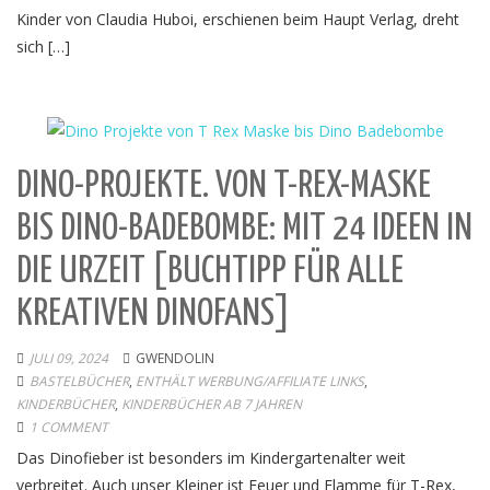
Kinder von Claudia Huboi, erschienen beim Haupt Verlag, dreht
sich […]
DINO-PROJEKTE. VON T-REX-MASKE
BIS DINO-BADEBOMBE: MIT 24 IDEEN IN
DIE URZEIT [BUCHTIPP FÜR ALLE
KREATIVEN DINOFANS]
JULI 09, 2024
GWENDOLIN
BASTELBÜCHER
,
ENTHÄLT WERBUNG/AFFILIATE LINKS
,
KINDERBÜCHER
,
KINDERBÜCHER AB 7 JAHREN
1 COMMENT
Das Dinofieber ist besonders im Kindergartenalter weit
verbreitet. Auch unser Kleiner ist Feuer und Flamme für T-Rex,