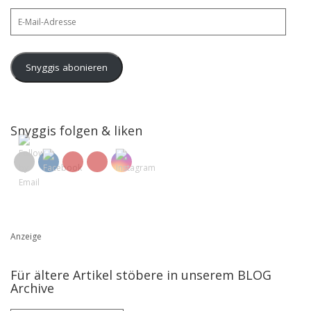
E-
Mail-
Adresse
Snyggis abonieren
Snyggis folgen & liken
Anzeige
Für ältere Artikel stöbere in unserem BLOG
Archive