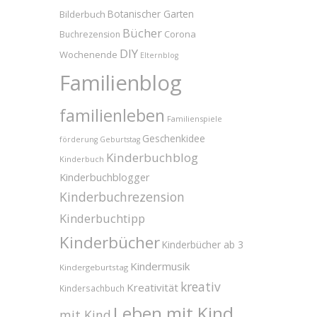
Bilderbuch
Botanischer Garten
Bücher
Corona
Buchrezension
DIY
Wochenende
Elternblog
Familienblog
familienleben
Familienspiele
Geschenkidee
förderung
Geburtstag
Kinderbuchblog
Kinderbuch
Kinderbuchblogger
Kinderbuchrezension
Kinderbuchtipp
Kinderbücher
Kinderbücher ab 3
Kindermusik
Kindergeburtstag
kreativ
Kreativität
Kindersachbuch
Leben mit Kind
mit Kind