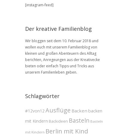
BLOG
[instagram-feed]
Archive
Der kreative Familienblog
Wir bloggen seit dem 10. Februar 2018 und
wollen euch mit unserem Familienblog von
kleinen und großen Abenteuern des Alltag
berichten, Anregeungen aus der Kreativecke
bieten oder einfach Tipps und Tricks aus
unserem Familienleben geben.
Schlagwörter
Ausflüge
Backen
#12von12
backen
Basteln
mit Kindern
Backideen
Basteln
Berlin mit Kind
mit Kindern