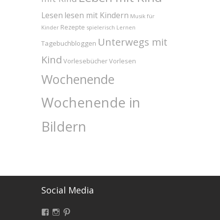
Lesen
lesen mit Kindern
Musik für
Rezepte
Kinder
spielerisch Lernen
Unterwegs mit
Tagebuchbloggen
Kind
Vorlesebücher
Vorlesen
Wochenende
Wochenende in
Bildern
Social Media
Facebook
Instagram
Pinterest