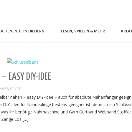
CHENENDE IN BILDERN
LESEN, SPIELEN & MEHR
KREA
– EASY DIY-IDEE
MMENTS YET
selber nähen – easy DIY-Idee – auch für absolute Nähanfänger geeigne
e DIY-Idee für Nähneulinge bestens geeignet ist, denn so ein Schlüss
es was ihr benötigt: Nähmaschine und Garn Gurtband Webband Stoffkl
g Zange Los […]