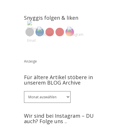
Snyggis folgen & liken
Anzeige
Für ältere Artikel stöbere in
unserem BLOG Archive
Für
ältere
Artikel
stöbere
Wir sind bei Instagram – DU
in
auch? Folge uns ..
unserem