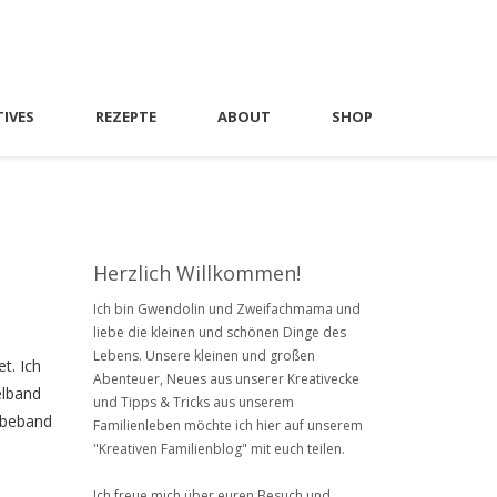
TIVES
REZEPTE
ABOUT
SHOP
Herzlich Willkommen!
Ich bin Gwendolin und Zweifachmama und
liebe die kleinen und schönen Dinge des
Lebens. Unsere kleinen und großen
t. Ich
Abenteuer, Neues aus unserer Kreativecke
elband
und Tipps & Tricks aus unserem
ebeband
Familienleben möchte ich hier auf unserem
"Kreativen Familienblog" mit euch teilen.
Ich freue mich über euren Besuch und