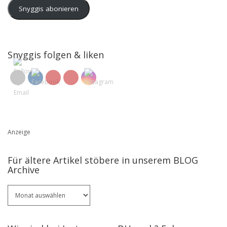
Snyggis abonieren
Snyggis folgen & liken
Anzeige
Für ältere Artikel stöbere in unserem BLOG
Archive
Für
ältere
Artikel
stöbere