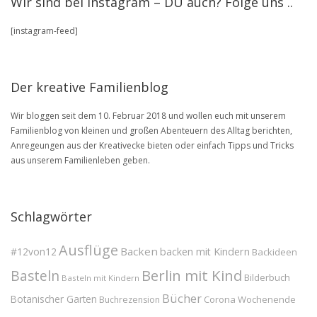
Wir sind bei Instagram – DU auch? Folge uns ..
in
unserem
[instagram-feed]
BLOG
Archive
Der kreative Familienblog
Wir bloggen seit dem 10. Februar 2018 und wollen euch mit unserem
Familienblog von kleinen und großen Abenteuern des Alltag berichten,
Anregeungen aus der Kreativecke bieten oder einfach Tipps und Tricks
aus unserem Familienleben geben.
Schlagwörter
Ausflüge
Backen
#12von12
backen mit Kindern
Backideen
Berlin mit Kind
Basteln
Bilderbuch
Basteln mit Kindern
Bücher
Botanischer Garten
Corona Wochenende
Buchrezension