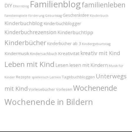
Familienblog
familienleben
DIY
Elternblog
Geschenkidee
Familienspiele
Kinderbuch
förderung
Geburtstag
Kinderbuchblog
Kinderbuchblogger
Kinderbuchrezension
Kinderbuchtipp
Kinderbücher
Kinderbücher ab 3
Kindergeburtstag
kreativ mit Kind
Kindermusik
Kreativität
Kindersachbuch
Leben mit Kind
Lesen
lesen mit Kindern
Musik für
Unterwegs
Tagebuchbloggen
Rezepte
Kinder
spielerisch Lernen
Wochenende
mit Kind
Vorlesebücher
Vorlesen
Wochenende in Bildern