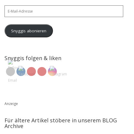
E-
Mail-
Adresse
Snyggis abonieren
Snyggis folgen & liken
Anzeige
Für ältere Artikel stöbere in unserem BLOG
Archive