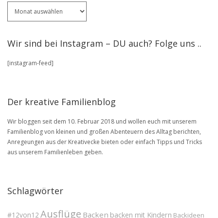
Für
ältere
Artikel
stöbere
Wir sind bei Instagram – DU auch? Folge uns ..
in
unserem
[instagram-feed]
BLOG
Archive
Der kreative Familienblog
Wir bloggen seit dem 10. Februar 2018 und wollen euch mit unserem
Familienblog von kleinen und großen Abenteuern des Alltag berichten,
Anregeungen aus der Kreativecke bieten oder einfach Tipps und Tricks
aus unserem Familienleben geben.
Schlagwörter
Ausflüge
Backen
#12von12
backen mit Kindern
Backideen