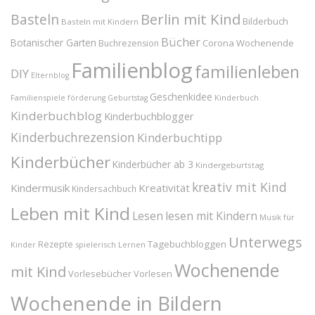
Berlin mit Kind
Basteln
Bilderbuch
Basteln mit Kindern
Bücher
Botanischer Garten
Corona Wochenende
Buchrezension
Familienblog
familienleben
DIY
Elternblog
Geschenkidee
Familienspiele
Kinderbuch
förderung
Geburtstag
Kinderbuchblog
Kinderbuchblogger
Kinderbuchrezension
Kinderbuchtipp
Kinderbücher
Kinderbücher ab 3
Kindergeburtstag
kreativ mit Kind
Kindermusik
Kreativität
Kindersachbuch
Leben mit Kind
Lesen
lesen mit Kindern
Musik für
Unterwegs
Tagebuchbloggen
Rezepte
Kinder
spielerisch Lernen
Wochenende
mit Kind
Vorlesebücher
Vorlesen
Wochenende in Bildern