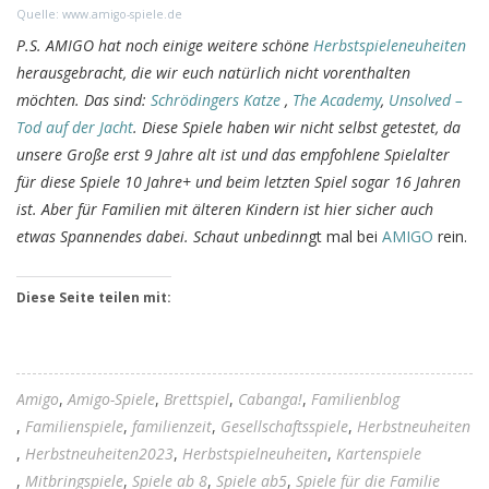
Quelle: www.amigo-spiele.de
P.S. AMIGO hat noch einige weitere schöne
Herbstspieleneuheiten
herausgebracht, die wir euch natürlich nicht vorenthalten
möchten. Das sind:
Schrödingers Katze
,
The Academy
,
Unsolved –
Tod auf der Jacht
. Diese Spiele haben wir nicht selbst getestet, da
unsere Große erst 9 Jahre alt ist und das empfohlene Spielalter
für diese Spiele 10 Jahre+ und beim letzten Spiel sogar 16 Jahren
ist. Aber für Familien mit älteren Kindern ist hier sicher auch
etwas Spannendes dabei. Schaut unbedinn
gt mal bei
AMIGO
rein.
Diese Seite teilen mit:
Amigo
Amigo-Spiele
Brettspiel
Cabanga!
Familienblog
Familienspiele
familienzeit
Gesellschaftsspiele
Herbstneuheiten
Herbstneuheiten2023
Herbstspielneuheiten
Kartenspiele
Mitbringspiele
Spiele ab 8
Spiele ab5
Spiele für die Familie