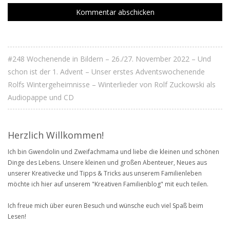
#248 Wochenende in Bildern – 26./27. November 2022 – Und
schon ist der 1. Advent – Unser erstes Adventswochenende
Rolfs Wintergeheimnisse – Winterlieder von Rolf Zuckowski als
Audiopappe und CD
Herzlich Willkommen!
Ich bin Gwendolin und Zweifachmama und liebe die kleinen und schönen
Dinge des Lebens. Unsere kleinen und großen Abenteuer, Neues aus
unserer Kreativecke und Tipps & Tricks aus unserem Familienleben
möchte ich hier auf unserem "Kreativen Familienblog" mit euch teilen.
Ich freue mich über euren Besuch und wünsche euch viel Spaß beim
Lesen!