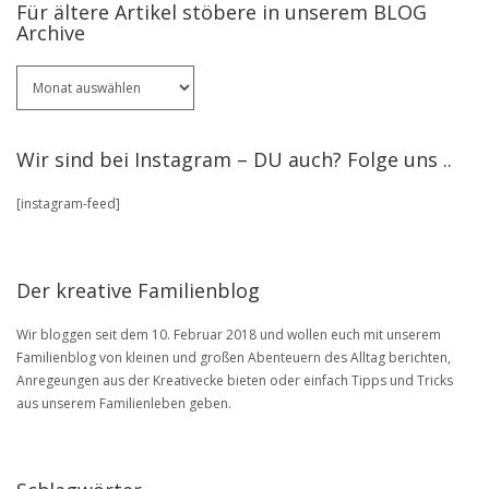
Für ältere Artikel stöbere in unserem BLOG
Archive
Für
ältere
Artikel
stöbere
Wir sind bei Instagram – DU auch? Folge uns ..
in
unserem
[instagram-feed]
BLOG
Archive
Der kreative Familienblog
Wir bloggen seit dem 10. Februar 2018 und wollen euch mit unserem
Familienblog von kleinen und großen Abenteuern des Alltag berichten,
Anregeungen aus der Kreativecke bieten oder einfach Tipps und Tricks
aus unserem Familienleben geben.