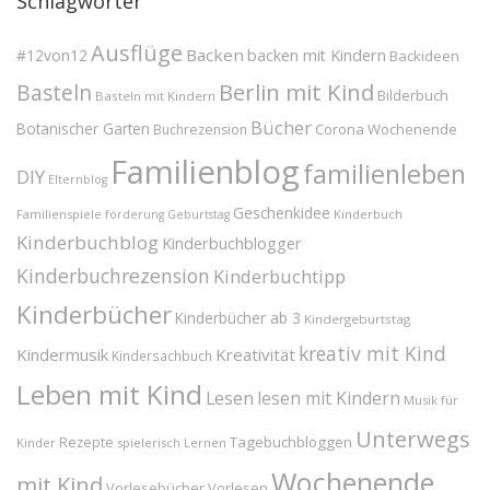
Schlagwörter
Ausflüge
Backen
#12von12
backen mit Kindern
Backideen
Berlin mit Kind
Basteln
Bilderbuch
Basteln mit Kindern
Bücher
Botanischer Garten
Corona Wochenende
Buchrezension
Familienblog
familienleben
DIY
Elternblog
Geschenkidee
Familienspiele
Kinderbuch
förderung
Geburtstag
Kinderbuchblog
Kinderbuchblogger
Kinderbuchrezension
Kinderbuchtipp
Kinderbücher
Kinderbücher ab 3
Kindergeburtstag
kreativ mit Kind
Kindermusik
Kreativität
Kindersachbuch
Leben mit Kind
Lesen
lesen mit Kindern
Musik für
Unterwegs
Tagebuchbloggen
Rezepte
Kinder
spielerisch Lernen
Wochenende
mit Kind
Vorlesebücher
Vorlesen