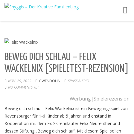
Toggl
navig
BEWEG DICH SCHLAU – FELIX
WACKELNIX [SPIELETEST-REZENSION]
NOV. 29, 2022
GWENDOLIN
SPASS & SPIEL
NO COMMENTS YET
Werbung|Spielerezension
Beweg dich schlau – Felix Wackelnix ist ein Bewegungsspiel von
Ravensburger für 1-6 Kinder ab 5 Jahren und enstand in
Kooperation mit dem Ex-Skirennläufer Felix Neureuther und
dessen Stiftung „Beweg dich schlau“. Mit diesem Spiel sollen