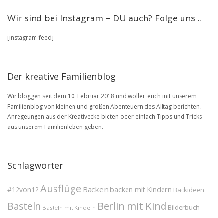
Artikel
stöbere
Wir sind bei Instagram – DU auch? Folge uns ..
in
unserem
[instagram-feed]
BLOG
Archive
Der kreative Familienblog
Wir bloggen seit dem 10. Februar 2018 und wollen euch mit unserem
Familienblog von kleinen und großen Abenteuern des Alltag berichten,
Anregeungen aus der Kreativecke bieten oder einfach Tipps und Tricks
aus unserem Familienleben geben.
Schlagwörter
Ausflüge
Backen
#12von12
backen mit Kindern
Backideen
Berlin mit Kind
Basteln
Bilderbuch
Basteln mit Kindern