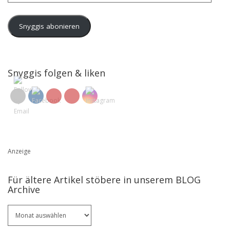
Adresse
Snyggis abonieren
Snyggis folgen & liken
Anzeige
Für ältere Artikel stöbere in unserem BLOG
Archive
Für
ältere