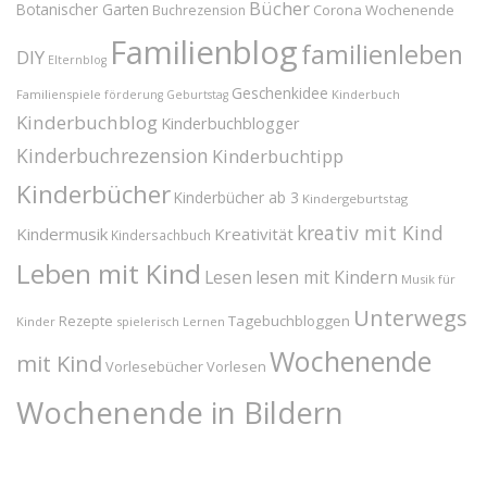
Bücher
Botanischer Garten
Corona Wochenende
Buchrezension
Familienblog
familienleben
DIY
Elternblog
Geschenkidee
Familienspiele
Kinderbuch
förderung
Geburtstag
Kinderbuchblog
Kinderbuchblogger
Kinderbuchrezension
Kinderbuchtipp
Kinderbücher
Kinderbücher ab 3
Kindergeburtstag
kreativ mit Kind
Kindermusik
Kreativität
Kindersachbuch
Leben mit Kind
Lesen
lesen mit Kindern
Musik für
Unterwegs
Tagebuchbloggen
Rezepte
Kinder
spielerisch Lernen
Wochenende
mit Kind
Vorlesebücher
Vorlesen
Wochenende in Bildern