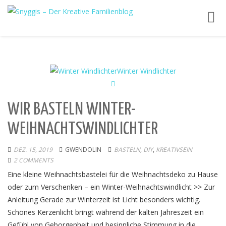
Toggl
navig
WIR BASTELN WINTER-
WEIHNACHTSWINDLICHTER
DEZ. 15, 2019
GWENDOLIN
BASTELN
,
DIY
,
KREATIVSEIN
2 COMMENTS
Eine kleine Weihnachtsbastelei für die Weihnachtsdeko zu Hause
oder zum Verschenken – ein Winter-Weihnachtswindlicht >> Zur
Anleitung Gerade zur Winterzeit ist Licht besonders wichtig.
Schönes Kerzenlicht bringt während der kalten Jahreszeit ein
Gefühl von Geborgenheit und besinnliche Stimmung in die