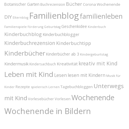
Bücher
Botanischer Garten
Corona Wochenende
Buchrezension
Familienblog
familienleben
DIY
Elternblog
Geschenkidee
Familienspiele
Kinderbuch
förderung
Geburtstag
Kinderbuchblog
Kinderbuchblogger
Kinderbuchrezension
Kinderbuchtipp
Kinderbücher
Kinderbücher ab 3
Kindergeburtstag
kreativ mit Kind
Kindermusik
Kreativität
Kindersachbuch
Leben mit Kind
Lesen
lesen mit Kindern
Musik für
Unterwegs
Tagebuchbloggen
Rezepte
Kinder
spielerisch Lernen
Wochenende
mit Kind
Vorlesebücher
Vorlesen
Wochenende in Bildern