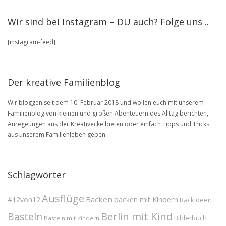
Artikel
stöbere
Wir sind bei Instagram – DU auch? Folge uns ..
in
unserem
[instagram-feed]
BLOG
Archive
Der kreative Familienblog
Wir bloggen seit dem 10. Februar 2018 und wollen euch mit unserem
Familienblog von kleinen und großen Abenteuern des Alltag berichten,
Anregeungen aus der Kreativecke bieten oder einfach Tipps und Tricks
aus unserem Familienleben geben.
Schlagwörter
Ausflüge
Backen
#12von12
backen mit Kindern
Backideen
Berlin mit Kind
Basteln
Bilderbuch
Basteln mit Kindern