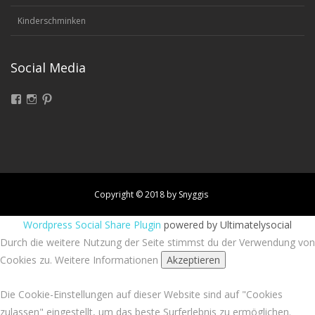
Kinderschminken
Social Media
Facebook
Instagram
Pinterest
Copyright © 2018 by Snyggis
Wordpress Social Share Plugin
powered by Ultimatelysocial
Durch die weitere Nutzung der Seite stimmst du der Verwendung von
Cookies zu.
Weitere Informationen
Akzeptieren
Die Cookie-Einstellungen auf dieser Website sind auf "Cookies
zulassen" eingestellt, um das beste Surferlebnis zu ermöglichen.