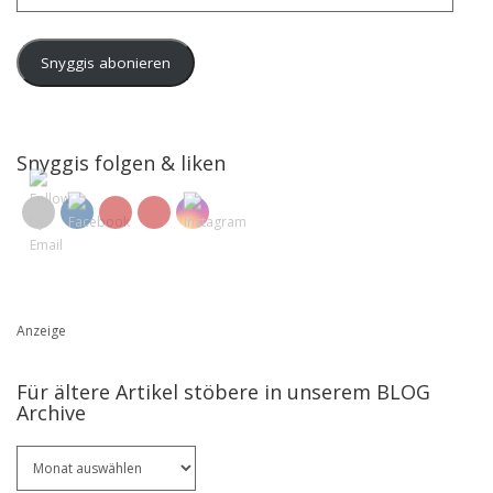
Mail-
Adresse
Snyggis abonieren
Snyggis folgen & liken
Anzeige
Für ältere Artikel stöbere in unserem BLOG
Archive
Für
ältere