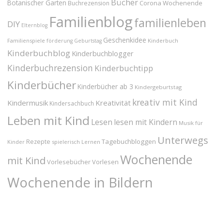
Bücher
Botanischer Garten
Corona Wochenende
Buchrezension
Familienblog
familienleben
DIY
Elternblog
Geschenkidee
Familienspiele
Kinderbuch
förderung
Geburtstag
Kinderbuchblog
Kinderbuchblogger
Kinderbuchrezension
Kinderbuchtipp
Kinderbücher
Kinderbücher ab 3
Kindergeburtstag
kreativ mit Kind
Kindermusik
Kreativität
Kindersachbuch
Leben mit Kind
Lesen
lesen mit Kindern
Musik für
Unterwegs
Tagebuchbloggen
Rezepte
Kinder
spielerisch Lernen
Wochenende
mit Kind
Vorlesebücher
Vorlesen
Wochenende in Bildern