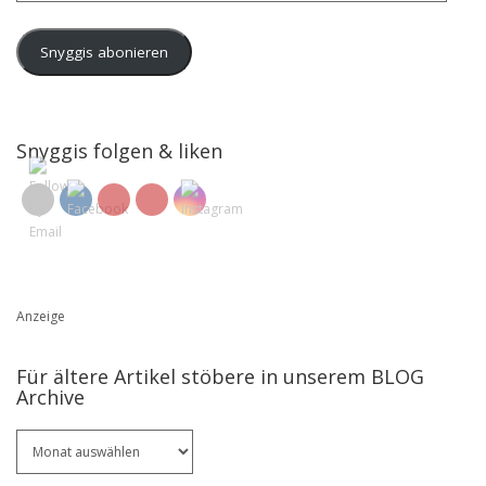
Adresse
Snyggis abonieren
Snyggis folgen & liken
Anzeige
Für ältere Artikel stöbere in unserem BLOG
Archive
Für
ältere
Artikel