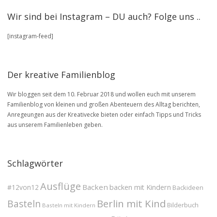
stöbere
Wir sind bei Instagram – DU auch? Folge uns ..
in
unserem
[instagram-feed]
BLOG
Archive
Der kreative Familienblog
Wir bloggen seit dem 10. Februar 2018 und wollen euch mit unserem
Familienblog von kleinen und großen Abenteuern des Alltag berichten,
Anregeungen aus der Kreativecke bieten oder einfach Tipps und Tricks
aus unserem Familienleben geben.
Schlagwörter
Ausflüge
Backen
#12von12
backen mit Kindern
Backideen
Berlin mit Kind
Basteln
Bilderbuch
Basteln mit Kindern