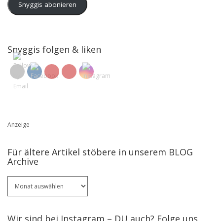
Snyggis abonieren
Snyggis folgen & liken
Anzeige
Für ältere Artikel stöbere in unserem BLOG
Archive
Für
ältere
Artikel
stöbere
Wir sind bei Instagram – DU auch? Folge uns ..