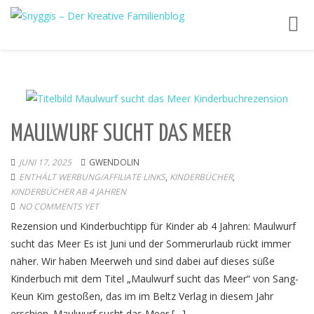
Toggl
navig
MAULWURF SUCHT DAS MEER
JUNI 17, 2025
GWENDOLIN
ENTHÄLT WERBUNG/AFFILIATE LINKS
,
KINDERBÜCHER
,
KINDERBÜCHER AB 4 JAHREN
NO COMMENTS YET
Rezension und Kinderbuchtipp für Kinder ab 4 Jahren: Maulwurf
sucht das Meer Es ist Juni und der Sommerurlaub rückt immer
näher. Wir haben Meerweh und sind dabei auf dieses süße
Kinderbuch mit dem Titel „Maulwurf sucht das Meer“ von Sang-
Keun Kim gestoßen, das im im Beltz Verlag in diesem Jahr
erschien. Maulwurf sucht das Meer […]