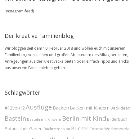
in
unserem
[instagram-feed]
BLOG
Archive
Der kreative Familienblog
Wir bloggen seit dem 10. Februar 2018 und wollen euch mit unserem
Familienblog von kleinen und großen Abenteuern des Alltag berichten,
Anregeungen aus der Kreativecke bieten oder einfach Tipps und Tricks
aus unserem Familienleben geben.
Schlagwörter
Ausflüge
Backen
#12von12
backen mit Kindern
Backideen
Berlin mit Kind
Basteln
Bilderbuch
Basteln mit Kindern
Bücher
Botanischer Garten
Corona Wochenende
Buchrezension