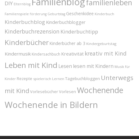
Familienblog
familienleben
DIY
Elternblog
Geschenkidee
Familienspiele
Kinderbuch
förderung
Geburtstag
Kinderbuchblog
Kinderbuchblogger
Kinderbuchrezension
Kinderbuchtipp
Kinderbücher
Kinderbücher ab 3
Kindergeburtstag
kreativ mit Kind
Kindermusik
Kreativität
Kindersachbuch
Leben mit Kind
Lesen
lesen mit Kindern
Musik für
Unterwegs
Tagebuchbloggen
Rezepte
Kinder
spielerisch Lernen
Wochenende
mit Kind
Vorlesebücher
Vorlesen
Wochenende in Bildern