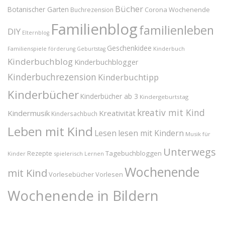
Bücher
Botanischer Garten
Corona Wochenende
Buchrezension
Familienblog
familienleben
DIY
Elternblog
Geschenkidee
Familienspiele
Kinderbuch
förderung
Geburtstag
Kinderbuchblog
Kinderbuchblogger
Kinderbuchrezension
Kinderbuchtipp
Kinderbücher
Kinderbücher ab 3
Kindergeburtstag
kreativ mit Kind
Kindermusik
Kreativität
Kindersachbuch
Leben mit Kind
Lesen
lesen mit Kindern
Musik für
Unterwegs
Tagebuchbloggen
Rezepte
Kinder
spielerisch Lernen
Wochenende
mit Kind
Vorlesebücher
Vorlesen
Wochenende in Bildern