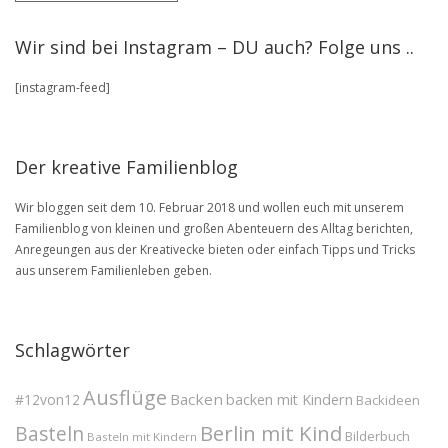
Artikel
stöbere
Wir sind bei Instagram – DU auch? Folge uns ..
in
unserem
[instagram-feed]
BLOG
Archive
Der kreative Familienblog
Wir bloggen seit dem 10. Februar 2018 und wollen euch mit unserem
Familienblog von kleinen und großen Abenteuern des Alltag berichten,
Anregeungen aus der Kreativecke bieten oder einfach Tipps und Tricks
aus unserem Familienleben geben.
Schlagwörter
Ausflüge
Backen
#12von12
backen mit Kindern
Backideen
Berlin mit Kind
Basteln
Bilderbuch
Basteln mit Kindern