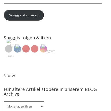
Mail-
Adresse
Snyggis abonieren
Snyggis folgen & liken
Anzeige
Für ältere Artikel stöbere in unserem BLOG
Archive
Für
ältere