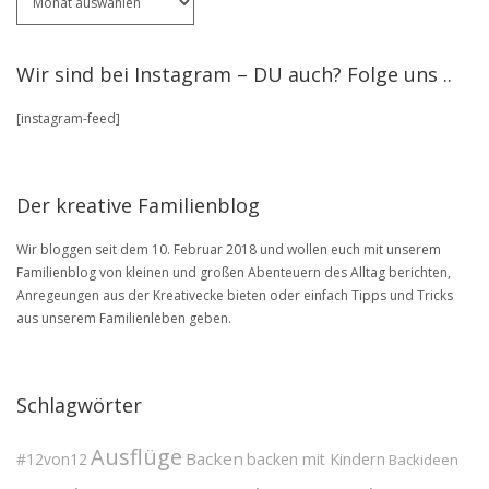
ältere
Artikel
stöbere
Wir sind bei Instagram – DU auch? Folge uns ..
in
unserem
[instagram-feed]
BLOG
Archive
Der kreative Familienblog
Wir bloggen seit dem 10. Februar 2018 und wollen euch mit unserem
Familienblog von kleinen und großen Abenteuern des Alltag berichten,
Anregeungen aus der Kreativecke bieten oder einfach Tipps und Tricks
aus unserem Familienleben geben.
Schlagwörter
Ausflüge
Backen
#12von12
backen mit Kindern
Backideen