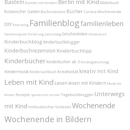
Berlin mit Kind
Basteln
Bilderbuch
Basteln mit Kindern
Bücher
Botanischer Garten
Corona Wochenende
Buchrezension
Familienblog
familienleben
DIY
Elternblog
Geschenkidee
Familienspiele
Kinderbuch
förderung
Geburtstag
Kinderbuchblog
Kinderbuchblogger
Kinderbuchrezension
Kinderbuchtipp
Kinderbücher
Kinderbücher ab 3
Kindergeburtstag
kreativ mit Kind
Kindermusik
Kreativität
Kindersachbuch
Leben mit Kind
Lesen
lesen mit Kindern
Musik für
Unterwegs
Tagebuchbloggen
Rezepte
Kinder
spielerisch Lernen
Wochenende
mit Kind
Vorlesebücher
Vorlesen
Wochenende in Bildern