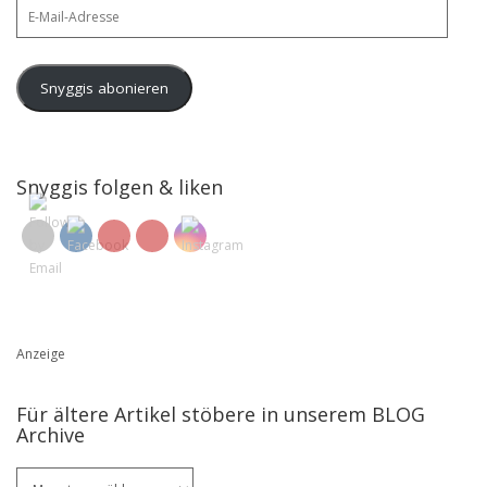
E-
Mail-
Adresse
Snyggis abonieren
Snyggis folgen & liken
Anzeige
Für ältere Artikel stöbere in unserem BLOG
Archive
Für