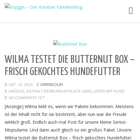
Toggl
navig
WILMA TESTET DIE BUTTERNUT BOX –
FRISCH GEKOCHTES HUNDEFUTTER
OKT. 14, 2025
GWENDOLIN
ANZEIGE
,
ENTHÄLT WERBUNG/AFFILIATE LINKS
,
LEBEN MIT HUND
NO COMMENTS YET
[Anzeige] Wilma liebt es, wenn wir Pakete bekommen. Meistens
ist der Inhalt nicht für sie bestimmt, aber nun war die Freude
wirklich groß. Endlich auch mal Post für unsere kleine Senior-
Mopsdame. Und dann auch gleich so ein großes Paket. Unsere
Wilma testet die Butternut Box – frisch gekochtes Hundefutter.