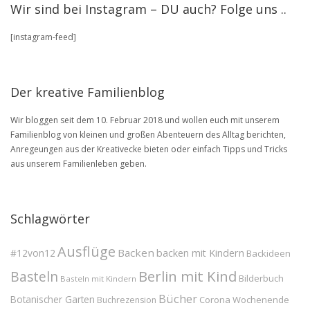
Wir sind bei Instagram – DU auch? Folge uns ..
in
unserem
[instagram-feed]
BLOG
Archive
Der kreative Familienblog
Wir bloggen seit dem 10. Februar 2018 und wollen euch mit unserem
Familienblog von kleinen und großen Abenteuern des Alltag berichten,
Anregeungen aus der Kreativecke bieten oder einfach Tipps und Tricks
aus unserem Familienleben geben.
Schlagwörter
Ausflüge
Backen
#12von12
backen mit Kindern
Backideen
Berlin mit Kind
Basteln
Bilderbuch
Basteln mit Kindern
Bücher
Botanischer Garten
Corona Wochenende
Buchrezension