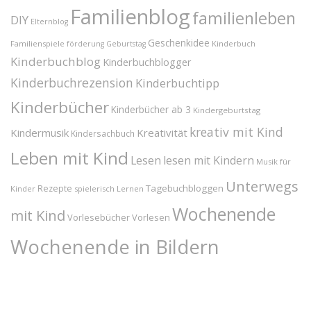
Familienblog
familienleben
DIY
Elternblog
Geschenkidee
Familienspiele
Kinderbuch
förderung
Geburtstag
Kinderbuchblog
Kinderbuchblogger
Kinderbuchrezension
Kinderbuchtipp
Kinderbücher
Kinderbücher ab 3
Kindergeburtstag
kreativ mit Kind
Kindermusik
Kreativität
Kindersachbuch
Leben mit Kind
Lesen
lesen mit Kindern
Musik für
Unterwegs
Tagebuchbloggen
Rezepte
Kinder
spielerisch Lernen
Wochenende
mit Kind
Vorlesebücher
Vorlesen
Wochenende in Bildern