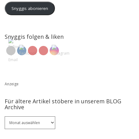
Snyggis abonieren
Snyggis folgen & liken
Anzeige
Für ältere Artikel stöbere in unserem BLOG
Archive
Für
ältere
Artikel
stöbere