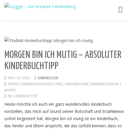
Toggl
navig
MORGEN BIN ICH MUTIG – ABSOLUTER
KINDERBUCHTIPP
NOV. 03, 2025
GWENDOLIN
ENTHÄLT WERBUNG/AFFILIATE LINKS
,
KINDERBÜCHER
,
KINDERBÜCHER AB 3
JAHREN
NO COMMENTS YET
Heute möchte ich euch ein ganz wundervolles Kinderbuch
vorstellen, das mich auf Grund seiner Botschaft und Erzählweise
sofort begeistert hat.
Morgen bin ich mutig
ist ein Kinderbuch,
das Kinder und Eltern anspricht, die das Gefühl kennen, dass es