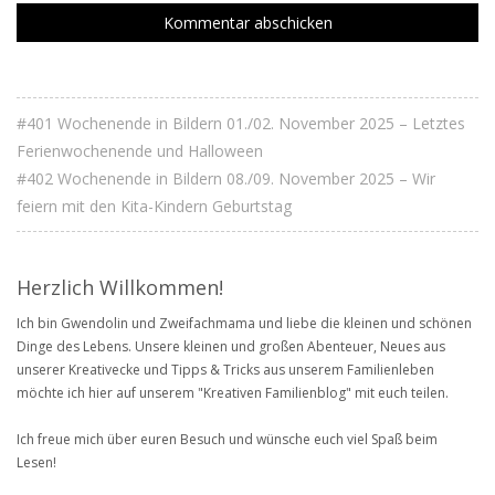
#401 Wochenende in Bildern 01./02. November 2025 – Letztes
Ferienwochenende und Halloween
#402 Wochenende in Bildern 08./09. November 2025 – Wir
feiern mit den Kita-Kindern Geburtstag
Herzlich Willkommen!
Ich bin Gwendolin und Zweifachmama und liebe die kleinen und schönen
Dinge des Lebens. Unsere kleinen und großen Abenteuer, Neues aus
unserer Kreativecke und Tipps & Tricks aus unserem Familienleben
möchte ich hier auf unserem "Kreativen Familienblog" mit euch teilen.
Ich freue mich über euren Besuch und wünsche euch viel Spaß beim
Lesen!