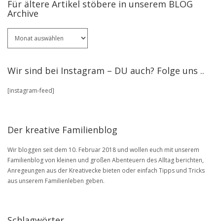
Für ältere Artikel stöbere in unserem BLOG
Archive
Für
ältere
Artikel
stöbere
Wir sind bei Instagram – DU auch? Folge uns ..
in
unserem
[instagram-feed]
BLOG
Archive
Der kreative Familienblog
Wir bloggen seit dem 10. Februar 2018 und wollen euch mit unserem
Familienblog von kleinen und großen Abenteuern des Alltag berichten,
Anregeungen aus der Kreativecke bieten oder einfach Tipps und Tricks
aus unserem Familienleben geben.
Schlagwörter