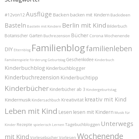
Ausflüge
Backen
#12von12
backen mit Kindern
Backideen
Berlin mit Kind
Basteln
Bilderbuch
Basteln mit Kindern
Bücher
Botanischer Garten
Corona Wochenende
Buchrezension
Familienblog
familienleben
DIY
Elternblog
Geschenkidee
Familienspiele
Kinderbuch
förderung
Geburtstag
Kinderbuchblog
Kinderbuchblogger
Kinderbuchrezension
Kinderbuchtipp
Kinderbücher
Kinderbücher ab 3
Kindergeburtstag
kreativ mit Kind
Kindermusik
Kreativität
Kindersachbuch
Leben mit Kind
Lesen
lesen mit Kindern
Musik für
Unterwegs
Tagebuchbloggen
Rezepte
Kinder
spielerisch Lernen
Wochenende
mit Kind
Vorlesebücher
Vorlesen