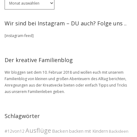
ältere
Artikel
stöbere
Wir sind bei Instagram – DU auch? Folge uns ..
in
unserem
[instagram-feed]
BLOG
Archive
Der kreative Familienblog
Wir bloggen seit dem 10. Februar 2018 und wollen euch mit unserem
Familienblog von kleinen und großen Abenteuern des Alltag berichten,
Anregeungen aus der Kreativecke bieten oder einfach Tipps und Tricks
aus unserem Familienleben geben.
Schlagwörter
Ausflüge
Backen
#12von12
backen mit Kindern
Backideen