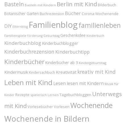
Berlin mit Kind
Basteln
Bilderbuch
Basteln mit Kindern
Bücher
Botanischer Garten
Corona Wochenende
Buchrezension
Familienblog
familienleben
DIY
Elternblog
Geschenkidee
Familienspiele
Kinderbuch
förderung
Geburtstag
Kinderbuchblog
Kinderbuchblogger
Kinderbuchrezension
Kinderbuchtipp
Kinderbücher
Kinderbücher ab 3
Kindergeburtstag
kreativ mit Kind
Kindermusik
Kreativität
Kindersachbuch
Leben mit Kind
Lesen
lesen mit Kindern
Musik für
Unterwegs
Tagebuchbloggen
Rezepte
Kinder
spielerisch Lernen
Wochenende
mit Kind
Vorlesebücher
Vorlesen
Wochenende in Bildern