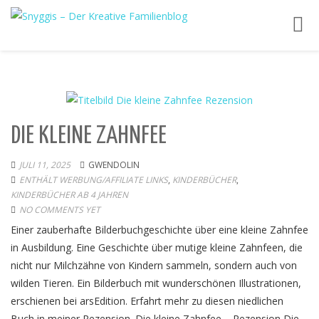
Toggl
navig
DIE KLEINE ZAHNFEE
JULI 11, 2025
GWENDOLIN
ENTHÄLT WERBUNG/AFFILIATE LINKS
,
KINDERBÜCHER
,
KINDERBÜCHER AB 4 JAHREN
NO COMMENTS YET
Einer zauberhafte Bilderbuchgeschichte über eine kleine Zahnfee
in Ausbildung. Eine Geschichte über mutige kleine Zahnfeen, die
nicht nur Milchzähne von Kindern sammeln, sondern auch von
wilden Tieren. Ein Bilderbuch mit wunderschönen Illustrationen,
erschienen bei arsEdition. Erfahrt mehr zu diesen niedlichen
Buch in meiner Rezension. Die kleine Zahnfee – Rezension Die