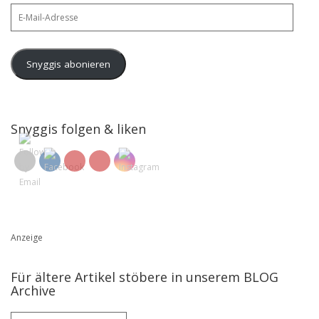
E-
Mail-
Adresse
Snyggis abonieren
Snyggis folgen & liken
Anzeige
Für ältere Artikel stöbere in unserem BLOG
Archive
Für