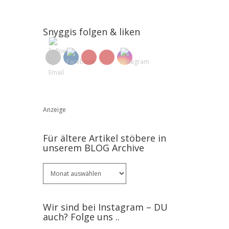
Snyggis folgen & liken
Anzeige
Für ältere Artikel stöbere in
unserem BLOG Archive
Für
ältere
Artikel
stöbere
Wir sind bei Instagram – DU
in
auch? Folge uns ..
unserem