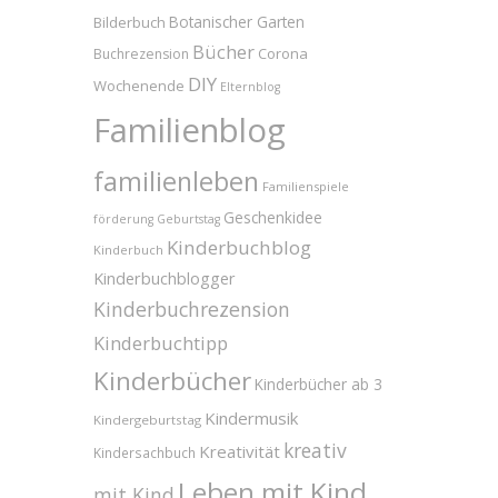
Bilderbuch
Botanischer Garten
Bücher
Corona
Buchrezension
DIY
Wochenende
Elternblog
Familienblog
familienleben
Familienspiele
Geschenkidee
förderung
Geburtstag
Kinderbuchblog
Kinderbuch
Kinderbuchblogger
Kinderbuchrezension
Kinderbuchtipp
Kinderbücher
Kinderbücher ab 3
Kindermusik
Kindergeburtstag
kreativ
Kreativität
Kindersachbuch
Leben mit Kind
mit Kind