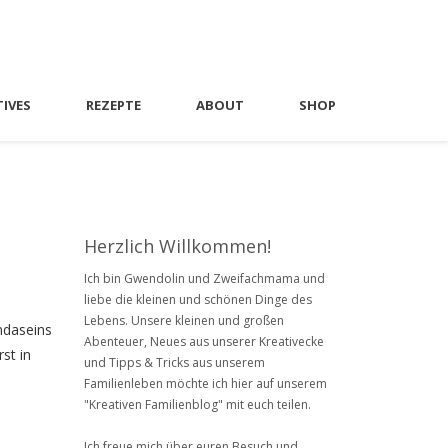
TIVES
REZEPTE
ABOUT
SHOP
Herzlich Willkommen!
Ich bin Gwendolin und Zweifachmama und
liebe die kleinen und schönen Dinge des
Lebens. Unsere kleinen und großen
ndaseins
Abenteuer, Neues aus unserer Kreativecke
st in
und Tipps & Tricks aus unserem
Familienleben möchte ich hier auf unserem
"Kreativen Familienblog" mit euch teilen.
Ich freue mich über euren Besuch und