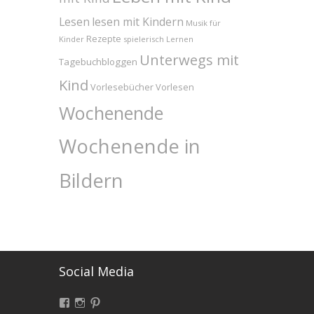
Lesen
lesen mit Kindern
Musik für
Rezepte
Kinder
spielerisch Lernen
Unterwegs mit
Tagebuchbloggen
Kind
Vorlesebücher
Vorlesen
Wochenende
Wochenende in
Bildern
Social Media
Facebook
Instagram
Pinterest