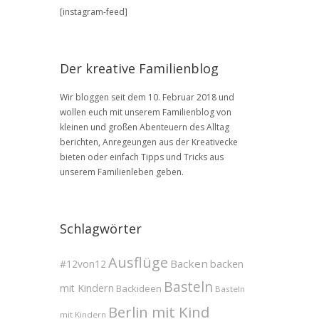
BLOG
[instagram-feed]
Archive
Der kreative Familienblog
Wir bloggen seit dem 10. Februar 2018 und
wollen euch mit unserem Familienblog von
kleinen und großen Abenteuern des Alltag
berichten, Anregeungen aus der Kreativecke
bieten oder einfach Tipps und Tricks aus
unserem Familienleben geben.
Schlagwörter
Ausflüge
Backen
#12von12
backen
Basteln
mit Kindern
Backideen
Basteln
Berlin mit Kind
mit Kindern