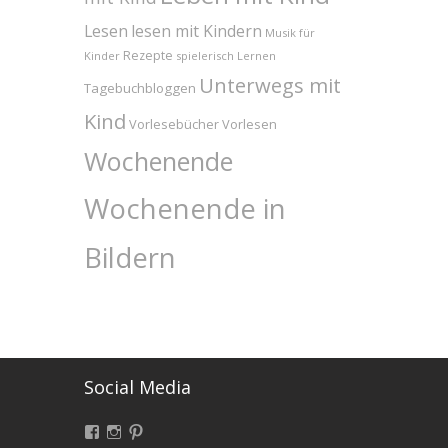
Lesen
lesen mit Kindern
Musik für
Rezepte
Kinder
spielerisch Lernen
Unterwegs mit
Tagebuchbloggen
Kind
Vorlesebücher
Vorlesen
Wochenende
Wochenende in
Bildern
Social Media
Facebook
Instagram
Pinterest