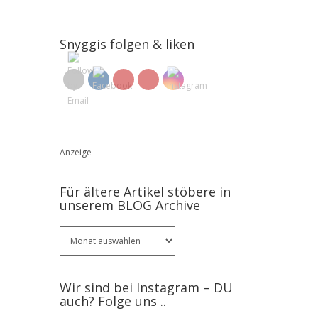
Snyggis folgen & liken
Anzeige
Für ältere Artikel stöbere in
unserem BLOG Archive
Für
ältere
Artikel
stöbere
Wir sind bei Instagram – DU
in
auch? Folge uns ..
unserem