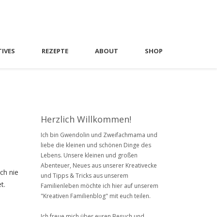
TIVES
REZEPTE
ABOUT
SHOP
Herzlich Willkommen!
Ich bin Gwendolin und Zweifachmama und
liebe die kleinen und schönen Dinge des
Lebens. Unsere kleinen und großen
Abenteuer, Neues aus unserer Kreativecke
ch nie
und Tipps & Tricks aus unserem
t.
Familienleben möchte ich hier auf unserem
"Kreativen Familienblog" mit euch teilen.
Ich freue mich über euren Besuch und