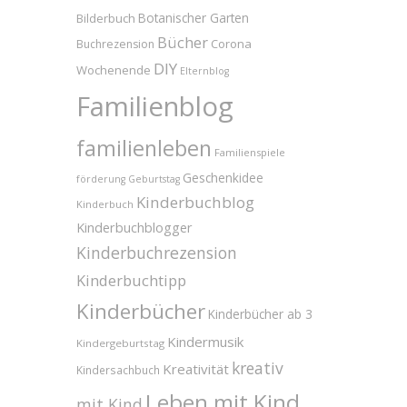
Bilderbuch
Botanischer Garten
Bücher
Corona
Buchrezension
DIY
Wochenende
Elternblog
Familienblog
familienleben
Familienspiele
Geschenkidee
förderung
Geburtstag
Kinderbuchblog
Kinderbuch
Kinderbuchblogger
Kinderbuchrezension
Kinderbuchtipp
Kinderbücher
Kinderbücher ab 3
Kindermusik
Kindergeburtstag
kreativ
Kreativität
Kindersachbuch
Leben mit Kind
mit Kind