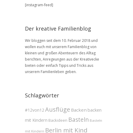
BLOG
[instagram-feed]
Archive
Der kreative Familienblog
Wir bloggen seit dem 10. Februar 2018 und
wollen euch mit unserem Familienblog von
kleinen und großen Abenteuern des Alltag
berichten, Anregeungen aus der Kreativecke
bieten oder einfach Tipps und Tricks aus
unserem Familienleben geben.
Schlagwörter
Ausflüge
Backen
#12von12
backen
Basteln
mit Kindern
Backideen
Basteln
Berlin mit Kind
mit Kindern