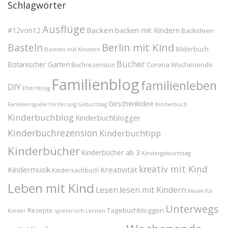
Schlagwörter
Ausflüge
Backen
#12von12
backen mit Kindern
Backideen
Berlin mit Kind
Basteln
Bilderbuch
Basteln mit Kindern
Bücher
Botanischer Garten
Corona Wochenende
Buchrezension
Familienblog
familienleben
DIY
Elternblog
Geschenkidee
Familienspiele
Kinderbuch
förderung
Geburtstag
Kinderbuchblog
Kinderbuchblogger
Kinderbuchrezension
Kinderbuchtipp
Kinderbücher
Kinderbücher ab 3
Kindergeburtstag
kreativ mit Kind
Kindermusik
Kreativität
Kindersachbuch
Leben mit Kind
Lesen
lesen mit Kindern
Musik für
Unterwegs
Tagebuchbloggen
Rezepte
Kinder
spielerisch Lernen