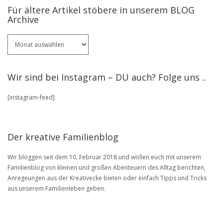
Für ältere Artikel stöbere in unserem BLOG
Archive
Für
ältere
Artikel
stöbere
Wir sind bei Instagram – DU auch? Folge uns ..
in
unserem
[instagram-feed]
BLOG
Archive
Der kreative Familienblog
Wir bloggen seit dem 10. Februar 2018 und wollen euch mit unserem
Familienblog von kleinen und großen Abenteuern des Alltag berichten,
Anregeungen aus der Kreativecke bieten oder einfach Tipps und Tricks
aus unserem Familienleben geben.