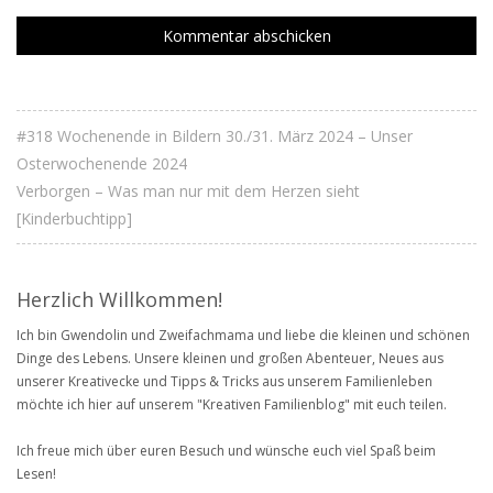
#318 Wochenende in Bildern 30./31. März 2024 – Unser
Osterwochenende 2024
Verborgen – Was man nur mit dem Herzen sieht
[Kinderbuchtipp]
Herzlich Willkommen!
Ich bin Gwendolin und Zweifachmama und liebe die kleinen und schönen
Dinge des Lebens. Unsere kleinen und großen Abenteuer, Neues aus
unserer Kreativecke und Tipps & Tricks aus unserem Familienleben
möchte ich hier auf unserem "Kreativen Familienblog" mit euch teilen.
Ich freue mich über euren Besuch und wünsche euch viel Spaß beim
Lesen!