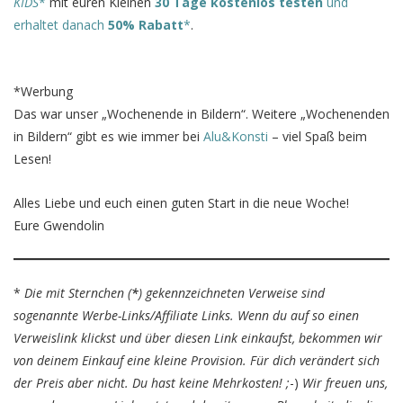
KIDS
*
mit euren Kleinen
30 Tage kostenlos testen
und
erhaltet danach
50% Rabatt
*
.
*Werbung
Das war unser „Wochenende in Bildern“. Weitere „Wochenenden
in Bildern“ gibt es wie immer bei
Alu&Konsti
– viel Spaß beim
Lesen!
Alles Liebe und euch einen guten Start in die neue Woche!
Eure Gwendolin
*
Die mit Sternchen (
*
) gekennzeichneten Verweise sind
sogenannte Werbe-Links/Affiliate Links. Wenn du auf so einen
Verweislink klickst und über diesen Link einkaufst, bekommen wir
von deinem Einkauf eine kleine Provision. Für dich verändert sich
der Preis aber nicht. Du hast keine Mehrkosten! ;
-)
Wir freuen uns,