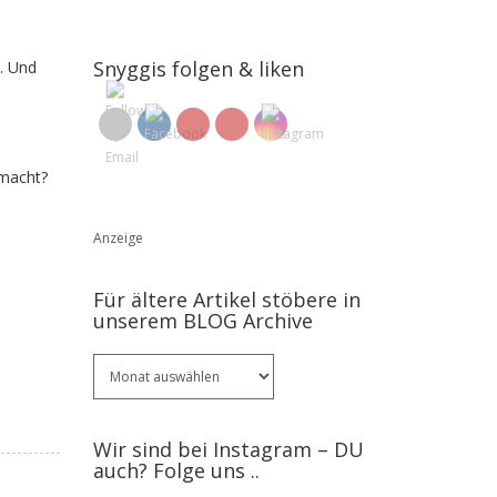
Snyggis folgen & liken
. Und
emacht?
Anzeige
Für ältere Artikel stöbere in
unserem BLOG Archive
Für
ältere
Artikel
stöbere
Wir sind bei Instagram – DU
in
auch? Folge uns ..
unserem