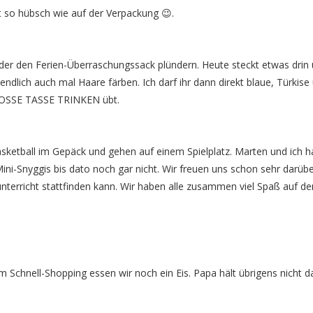
ht so hübsch wie auf der Verpackung 😉.
der den Ferien-Überraschungssack plündern. Heute steckt etwas drin
endlich auch mal Haare färben. Ich darf ihr dann direkt blaue, Türkise
GROSSE TASSE TRINKEN übt.
ketball im Gepäck und gehen auf einem Spielplatz. Marten und ich h
ni-Snyggis bis dato noch gar nicht. Wir freuen uns schon sehr darüb
nterricht stattfinden kann. Wir haben alle zusammen viel Spaß auf d
m Schnell-Shopping essen wir noch ein Eis. Papa hält übrigens nicht d