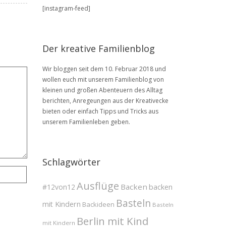
BLOG
[instagram-feed]
Archive
Der kreative Familienblog
Wir bloggen seit dem 10. Februar 2018 und
wollen euch mit unserem Familienblog von
kleinen und großen Abenteuern des Alltag
berichten, Anregeungen aus der Kreativecke
bieten oder einfach Tipps und Tricks aus
unserem Familienleben geben.
Schlagwörter
Ausflüge
Backen
#12von12
backen
Basteln
mit Kindern
Backideen
Basteln
Berlin mit Kind
mit Kindern