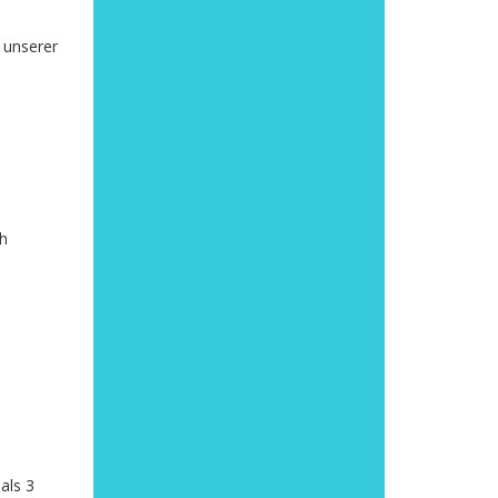
 unserer
ch
als 3