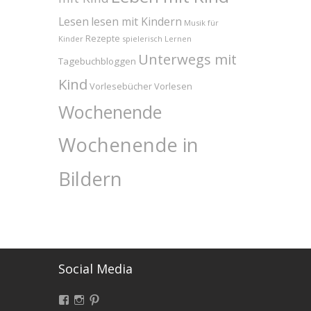
Lesen
lesen mit Kindern
Musik für
Rezepte
Kinder
spielerisch Lernen
Unterwegs mit
Tagebuchbloggen
Kind
Vorlesebücher
Vorlesen
Wochenende
Wochenende in
Bildern
Social Media
Facebook
Instagram
Pinterest