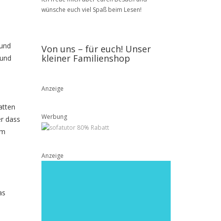
wünsche euch viel Spaß beim Lesen!
 und
Von uns – für euch! Unser
kleiner Familienshop
 und
Anzeige
atten
Werbung
er dass
em
Anzeige
as