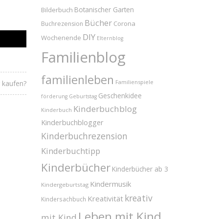
Bilderbuch
Botanischer Garten
Bücher
Corona
Buchrezension
DIY
Wochenende
Elternblog
Familienblog
familienleben
Familienspiele
r kaufen?
Geschenkidee
förderung
Geburtstag
Kinderbuchblog
Kinderbuch
Kinderbuchblogger
Kinderbuchrezension
Kinderbuchtipp
Kinderbücher
Kinderbücher ab 3
Kindermusik
Kindergeburtstag
kreativ
Kreativität
Kindersachbuch
Leben mit Kind
mit Kind