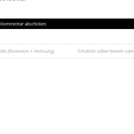
Kids (Rezension + Verlosung)
Schultüte selber basteln ode