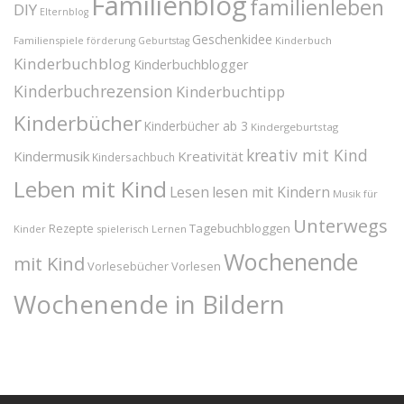
Familienblog
familienleben
DIY
Elternblog
Geschenkidee
Familienspiele
Kinderbuch
förderung
Geburtstag
Kinderbuchblog
Kinderbuchblogger
Kinderbuchrezension
Kinderbuchtipp
Kinderbücher
Kinderbücher ab 3
Kindergeburtstag
kreativ mit Kind
Kindermusik
Kreativität
Kindersachbuch
Leben mit Kind
Lesen
lesen mit Kindern
Musik für
Unterwegs
Tagebuchbloggen
Rezepte
Kinder
spielerisch Lernen
Wochenende
mit Kind
Vorlesebücher
Vorlesen
Wochenende in Bildern