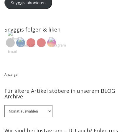
Snyggis abonieren
Snyggis folgen & liken
Anzeige
Für ältere Artikel stöbere in unserem BLOG
Archive
Für
ältere
Artikel
stöbere
Wir sind bei Instagram – DU auch? Folge uns ..