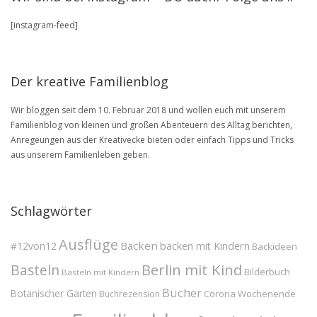
in
unserem
[instagram-feed]
BLOG
Archive
Der kreative Familienblog
Wir bloggen seit dem 10. Februar 2018 und wollen euch mit unserem
Familienblog von kleinen und großen Abenteuern des Alltag berichten,
Anregeungen aus der Kreativecke bieten oder einfach Tipps und Tricks
aus unserem Familienleben geben.
Schlagwörter
Ausflüge
Backen
#12von12
backen mit Kindern
Backideen
Berlin mit Kind
Basteln
Bilderbuch
Basteln mit Kindern
Bücher
Botanischer Garten
Corona Wochenende
Buchrezension