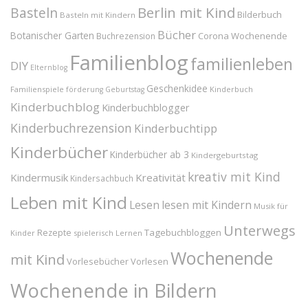
Berlin mit Kind
Basteln
Bilderbuch
Basteln mit Kindern
Bücher
Botanischer Garten
Corona Wochenende
Buchrezension
Familienblog
familienleben
DIY
Elternblog
Geschenkidee
Familienspiele
Kinderbuch
förderung
Geburtstag
Kinderbuchblog
Kinderbuchblogger
Kinderbuchrezension
Kinderbuchtipp
Kinderbücher
Kinderbücher ab 3
Kindergeburtstag
kreativ mit Kind
Kindermusik
Kreativität
Kindersachbuch
Leben mit Kind
Lesen
lesen mit Kindern
Musik für
Unterwegs
Tagebuchbloggen
Rezepte
Kinder
spielerisch Lernen
Wochenende
mit Kind
Vorlesebücher
Vorlesen
Wochenende in Bildern