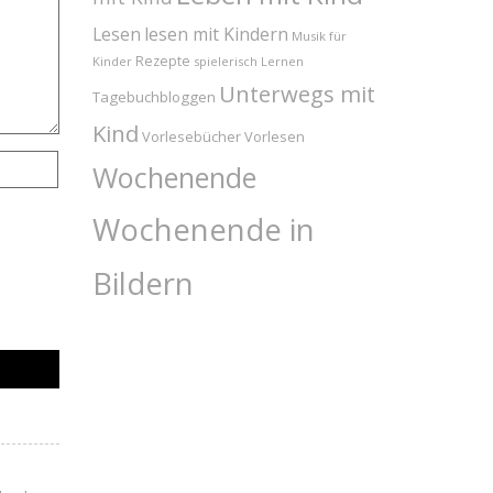
Lesen
lesen mit Kindern
Musik für
Rezepte
Kinder
spielerisch Lernen
Unterwegs mit
Tagebuchbloggen
Kind
Vorlesebücher
Vorlesen
Wochenende
Wochenende in
Bildern