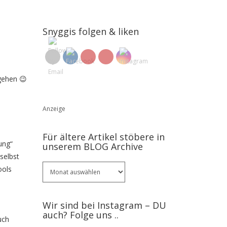
Snyggis folgen & liken
gehen 😉
Anzeige
Für ältere Artikel stöbere in
ung“
unserem BLOG Archive
selbst
Für
ools
ältere
Artikel
stöbere
Wir sind bei Instagram – DU
in
auch? Folge uns ..
uch
unserem