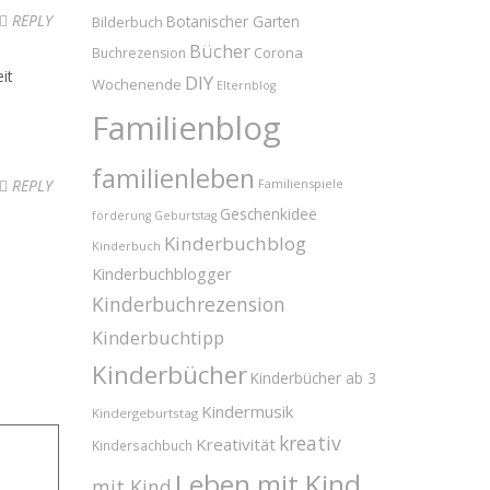
REPLY
Bilderbuch
Botanischer Garten
Bücher
Corona
Buchrezension
it
DIY
Wochenende
Elternblog
Familienblog
familienleben
REPLY
Familienspiele
Geschenkidee
förderung
Geburtstag
Kinderbuchblog
Kinderbuch
Kinderbuchblogger
Kinderbuchrezension
Kinderbuchtipp
Kinderbücher
Kinderbücher ab 3
Kindermusik
Kindergeburtstag
kreativ
Kreativität
Kindersachbuch
Leben mit Kind
mit Kind