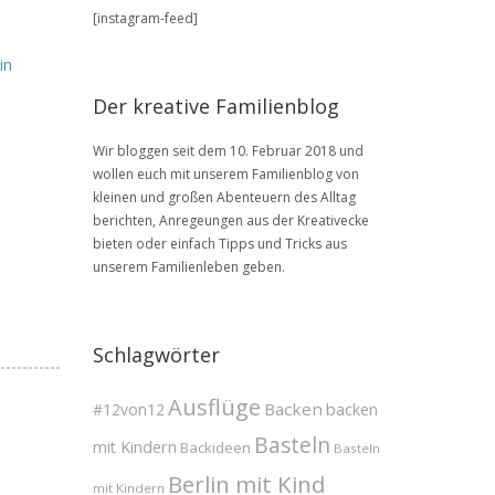
BLOG
[instagram-feed]
Archive
in
Der kreative Familienblog
Wir bloggen seit dem 10. Februar 2018 und
wollen euch mit unserem Familienblog von
kleinen und großen Abenteuern des Alltag
berichten, Anregeungen aus der Kreativecke
bieten oder einfach Tipps und Tricks aus
unserem Familienleben geben.
Schlagwörter
Ausflüge
Backen
#12von12
backen
Basteln
mit Kindern
Backideen
Basteln
Berlin mit Kind
mit Kindern