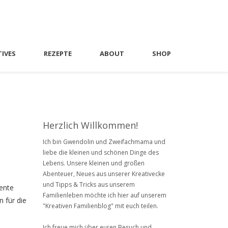
TIVES
REZEPTE
ABOUT
SHOP
Herzlich Willkommen!
Ich bin Gwendolin und Zweifachmama und
liebe die kleinen und schönen Dinge des
Lebens. Unsere kleinen und großen
Abenteuer, Neues aus unserer Kreativecke
und Tipps & Tricks aus unserem
ente
Familienleben möchte ich hier auf unserem
 für die
"Kreativen Familienblog" mit euch teilen.
Ich freue mich über euren Besuch und