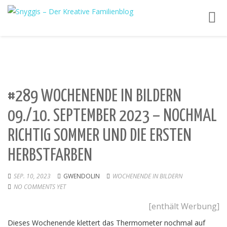
Toggl
navig
#289 WOCHENENDE IN BILDERN
09./10. SEPTEMBER 2023 – NOCHMAL
RICHTIG SOMMER UND DIE ERSTEN
HERBSTFARBEN
SEP. 10, 2023
GWENDOLIN
WOCHENENDE IN BILDERN
NO COMMENTS YET
[enthält Werbung]
Dieses Wochenende klettert das Thermometer nochmal auf