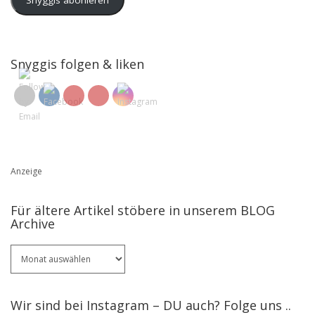
Snyggis abonieren
Snyggis folgen & liken
Anzeige
Für ältere Artikel stöbere in unserem BLOG
Archive
Für
ältere
Artikel
stöbere
Wir sind bei Instagram – DU auch? Folge uns ..
in