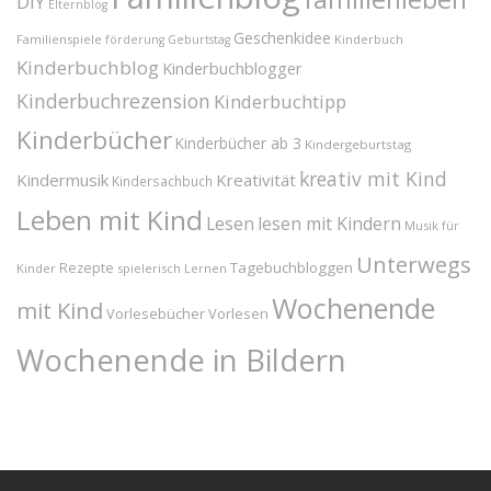
DIY
Elternblog
Geschenkidee
Familienspiele
Kinderbuch
förderung
Geburtstag
Kinderbuchblog
Kinderbuchblogger
Kinderbuchrezension
Kinderbuchtipp
Kinderbücher
Kinderbücher ab 3
Kindergeburtstag
kreativ mit Kind
Kindermusik
Kreativität
Kindersachbuch
Leben mit Kind
Lesen
lesen mit Kindern
Musik für
Unterwegs
Tagebuchbloggen
Rezepte
Kinder
spielerisch Lernen
Wochenende
mit Kind
Vorlesebücher
Vorlesen
Wochenende in Bildern