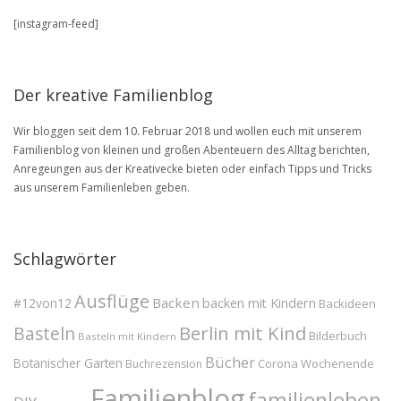
unserem
[instagram-feed]
BLOG
Archive
Der kreative Familienblog
Wir bloggen seit dem 10. Februar 2018 und wollen euch mit unserem
Familienblog von kleinen und großen Abenteuern des Alltag berichten,
Anregeungen aus der Kreativecke bieten oder einfach Tipps und Tricks
aus unserem Familienleben geben.
Schlagwörter
Ausflüge
Backen
#12von12
backen mit Kindern
Backideen
Berlin mit Kind
Basteln
Bilderbuch
Basteln mit Kindern
Bücher
Botanischer Garten
Corona Wochenende
Buchrezension
Familienblog
familienleben