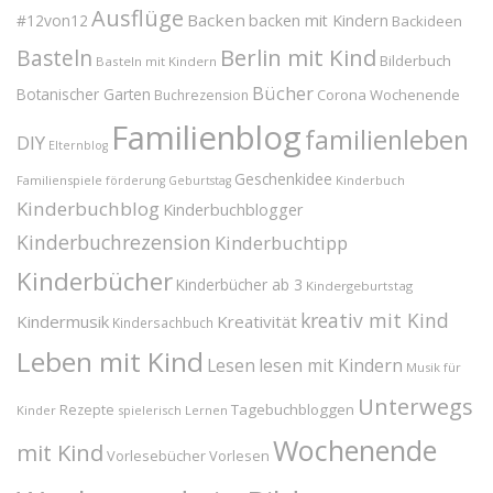
Ausflüge
Backen
#12von12
backen mit Kindern
Backideen
Berlin mit Kind
Basteln
Bilderbuch
Basteln mit Kindern
Bücher
Botanischer Garten
Corona Wochenende
Buchrezension
Familienblog
familienleben
DIY
Elternblog
Geschenkidee
Familienspiele
Kinderbuch
förderung
Geburtstag
Kinderbuchblog
Kinderbuchblogger
Kinderbuchrezension
Kinderbuchtipp
Kinderbücher
Kinderbücher ab 3
Kindergeburtstag
kreativ mit Kind
Kindermusik
Kreativität
Kindersachbuch
Leben mit Kind
Lesen
lesen mit Kindern
Musik für
Unterwegs
Tagebuchbloggen
Rezepte
Kinder
spielerisch Lernen
Wochenende
mit Kind
Vorlesebücher
Vorlesen