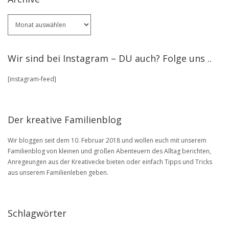
Für
ältere
Artikel
stöbere
Wir sind bei Instagram – DU auch? Folge uns ..
in
unserem
[instagram-feed]
BLOG
Archive
Der kreative Familienblog
Wir bloggen seit dem 10. Februar 2018 und wollen euch mit unserem
Familienblog von kleinen und großen Abenteuern des Alltag berichten,
Anregeungen aus der Kreativecke bieten oder einfach Tipps und Tricks
aus unserem Familienleben geben.
Schlagwörter