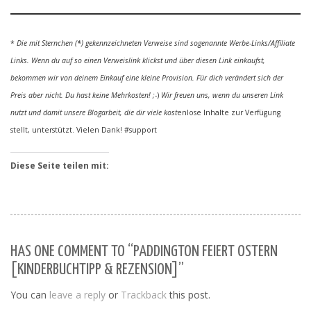
*
Die mit Sternchen (
*
) gekennzeichneten Verweise sind sogenannte Werbe-Links/Affiliate
Links. Wenn du auf so einen Verweislink klickst und über diesen Link einkaufst,
bekommen wir von deinem Einkauf eine kleine Provision. Für dich verändert sich der
Preis aber nicht. Du hast keine Mehrkosten! ;
-)
Wir freuen uns, wenn du unseren Link
nutzt und damit unsere Blogarbeit, die dir viele kost
enlose Inhalte zur Verfügung
stellt, unterstützt. Vielen Dank! #support
Diese Seite teilen mit:
HAS ONE COMMENT TO “PADDINGTON FEIERT OSTERN
[KINDERBUCHTIPP & REZENSION]”
You can
leave a reply
or
Trackback
this post.