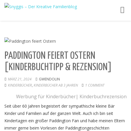
Toggl
navig
PADDINGTON FEIERT OSTERN
[KINDERBUCHTIPP & REZENSION]
MÄRZ 21, 2024
GWENDOLIN
KINDERBÜCHER
,
KINDERBÜCHER AB 3 JAHREN
1 COMMENT
Werbung für Kinderbücher| Kinderbuchrezension
Seit über 60 Jahren begeistert der sympathische kleine Bär
Kinder und Familien auf der ganzen Welt. Auch ich bin seit
Kindertagen ein großer Paddington Fan und habe meinen Eltern
immer gerne beim Vorlesen der Paddingtongeschichten