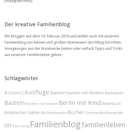
[instagram-feed]
BLOG
Archive
Der kreative Familienblog
Wir bloggen seit dem 10. Februar 2018 und wollen euch mit unserem
Familienblog von kleinen und großen Abenteuern des Alltag berichten,
Anregeungen aus der Kreativecke bieten oder einfach Tipps und Tricks
aus unserem Familienleben geben.
Schlagwörter
Ausflüge
Backen
#12von12
backen mit Kindern
Backideen
Berlin mit Kind
Basteln
Bilderbuch
Basteln mit Kindern
Bücher
Botanischer Garten
Corona Wochenende
Buchrezension
Familienblog
familienleben
DIY
Elternblog