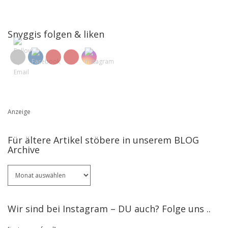
Snyggis folgen & liken
Anzeige
Für ältere Artikel stöbere in unserem BLOG
Archive
Für
ältere
Artikel
stöbere
Wir sind bei Instagram – DU auch? Folge uns ..
in
unserem