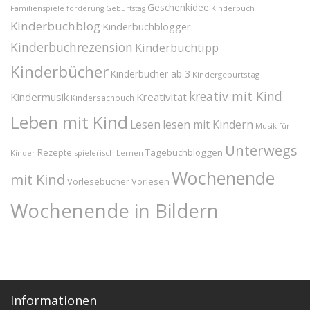
Geschenkidee
Familienspiele
Kinderbuch
förderung
Geburtstag
Kinderbuchblog
Kinderbuchblogger
Kinderbuchrezension
Kinderbuchtipp
Kinderbücher
Kinderbücher ab 3
Kindergeburtstag
kreativ mit Kind
Kindermusik
Kreativität
Kindersachbuch
Leben mit Kind
Lesen
lesen mit Kindern
Musik für
Unterwegs
Tagebuchbloggen
Rezepte
Kinder
spielerisch Lernen
Wochenende
mit Kind
Vorlesebücher
Vorlesen
Wochenende in Bildern
Informationen