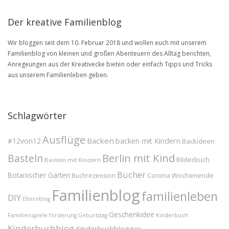
Der kreative Familienblog
Wir bloggen seit dem 10. Februar 2018 und wollen euch mit unserem
Familienblog von kleinen und großen Abenteuern des Alltag berichten,
Anregeungen aus der Kreativecke bieten oder einfach Tipps und Tricks
aus unserem Familienleben geben.
Schlagwörter
Ausflüge
Backen
#12von12
backen mit Kindern
Backideen
Berlin mit Kind
Basteln
Bilderbuch
Basteln mit Kindern
Bücher
Botanischer Garten
Corona Wochenende
Buchrezension
Familienblog
familienleben
DIY
Elternblog
Geschenkidee
Familienspiele
Kinderbuch
förderung
Geburtstag
Kinderbuchblog
Kinderbuchblogger