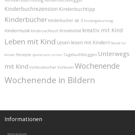
Kinderbuchrezension
Kinderbuchtipp
Kinderbücher
Kinderbücher ab 3
Kindergeburtstag
kreativ mit Kind
Kindermusik
Kreativität
Kindersachbuch
Leben mit Kind
Lesen
lesen mit Kindern
Musik für
Unterwegs
Tagebuchbloggen
Rezepte
Kinder
spielerisch Lernen
Wochenende
mit Kind
Vorlesebücher
Vorlesen
Wochenende in Bildern
Informationen
Impressum