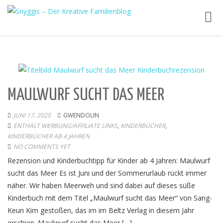
Toggl
navig
MAULWURF SUCHT DAS MEER
JUNI 17, 2025
GWENDOLIN
ENTHÄLT WERBUNG/AFFILIATE LINKS
,
KINDERBÜCHER
,
KINDERBÜCHER AB 4 JAHREN
NO COMMENTS YET
Rezension und Kinderbuchtipp für Kinder ab 4 Jahren: Maulwurf
sucht das Meer Es ist Juni und der Sommerurlaub rückt immer
näher. Wir haben Meerweh und sind dabei auf dieses süße
Kinderbuch mit dem Titel „Maulwurf sucht das Meer“ von Sang-
Keun Kim gestoßen, das im im Beltz Verlag in diesem Jahr
erschien. Maulwurf sucht das Meer […]