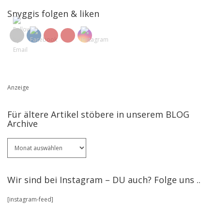
Snyggis folgen & liken
Anzeige
Für ältere Artikel stöbere in unserem BLOG
Archive
Für
ältere
Artikel
stöbere
Wir sind bei Instagram – DU auch? Folge uns ..
in
unserem
[instagram-feed]
BLOG
Archive