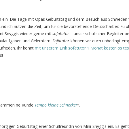
ouch ein. Die Tage mit Opas Geburtstag und dem Besuch aus Schweden
 und ich nutzen die Zeit, um für die bevorstehende Deutscharbeit zu ü
ni-Snyggis wieder gerne mit
sofatutor
– unser schulischer Begleiter be
hulaufgaben und Gelerntem.
Sofatutor
können wir euch unbedingt emp
zufrieden. Ihr könnt
mit unserem Link sofatutor 1 Monat kostenlos te
s!
 zusammen ne Runde
Tempo kleine Schnecke!
*.
gigen Geburtstag einer Schulfreundin von Mini-Snyggis ein. Es geht 