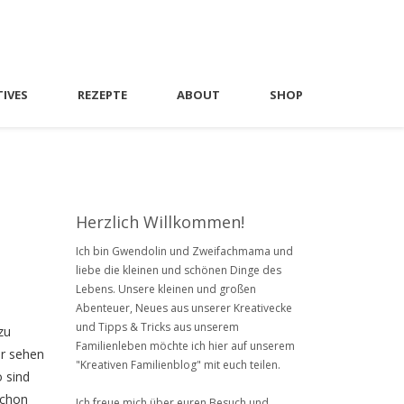
TIVES
REZEPTE
ABOUT
SHOP
Herzlich Willkommen!
Ich bin Gwendolin und Zweifachmama und
liebe die kleinen und schönen Dinge des
Lebens. Unsere kleinen und großen
Abenteuer, Neues aus unserer Kreativecke
und Tipps & Tricks aus unserem
zu
Familienleben möchte ich hier auf unserem
ir sehen
"Kreativen Familienblog" mit euch teilen.
o sind
schon
Ich freue mich über euren Besuch und