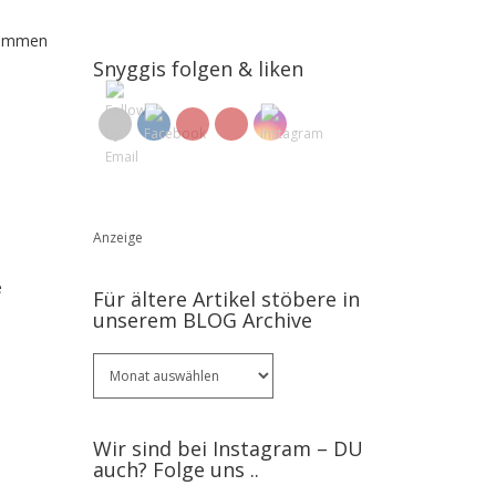
usammen
Snyggis folgen & liken
Anzeige
e
Für ältere Artikel stöbere in
unserem BLOG Archive
Für
ältere
Artikel
stöbere
Wir sind bei Instagram – DU
in
auch? Folge uns ..
unserem