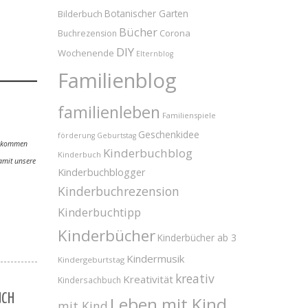
Bilderbuch
Botanischer Garten
Bücher
Corona
Buchrezension
DIY
Wochenende
Elternblog
Familienblog
familienleben
Familienspiele
Geschenkidee
förderung
Geburtstag
 bekommen
Kinderbuchblog
Kinderbuch
amit unsere
Kinderbuchblogger
Kinderbuchrezension
Kinderbuchtipp
Kinderbücher
Kinderbücher ab 3
Kindermusik
Kindergeburtstag
kreativ
Kreativität
Kindersachbuch
UCH
Leben mit Kind
mit Kind