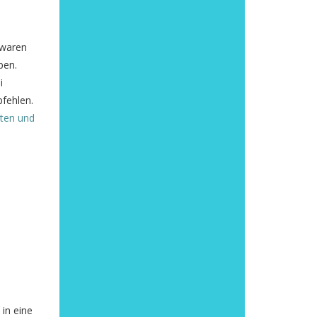
 waren
ben.
i
fehlen.
sten und
in eine