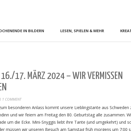
CHENENDE IN BILDERN
LESEN, SPIELEN & MEHR
KREA
16./17. MÄRZ 2024 – WIR VERMISSEN
EN
1 COMMENT
d zum besonderen Anlass kommt unsere Lieblingstante aus Schweden 
ndinn und wir feiern am Freitag den 80. Geburtstag alle zusammen. W
rade um die Ecke. Mini-Snyggis liebt ihre Tante (und umgekehrt) und s
Leider müssen wir unseren Besuch am Samstag früh morgens um 7:00 