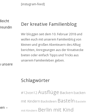
BLOG
[instagram-feed]
Archive
leicht
Der kreative Familienblog
freundin
Wir bloggen seit dem 10. Februar 2018 und
wollen euch mit unserem Familienblog von
kleinen und großen Abenteuern des Alltag
berichten, Anregeungen aus der Kreativecke
bieten oder einfach Tipps und Tricks aus
unserem Familienleben geben.
m unsere
Schlagwörter
Ausflüge
Backen
#12von12
backen
Basteln
mit Kindern
Backideen
Basteln
en –
Berlin mit Kind
mit Kindern