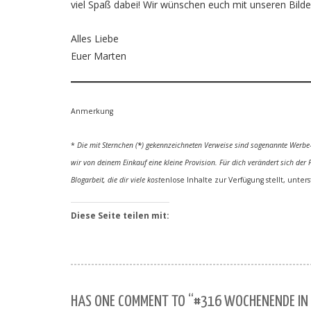
viel Spaß dabei! Wir wünschen euch mit unseren Bil
Alles Liebe
Euer Marten
Anmerkung
*
Die mit Sternchen (
*
) gekennzeichneten Verweise sind sogenannte Werbe-L
wir von deinem Einkauf eine kleine Provision. Für dich verändert sich der 
Blogarbeit, die dir viele kost
enlose Inhalte zur Verfügung stellt, unter
Diese Seite teilen mit:
HAS ONE COMMENT TO “#316 WOCHENENDE IN B