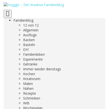
Toggle
navigation
Familienblog
12 von 12
Allgemein
Ausflüge
Backen
Basteln
DIY
Familienleben
Experimente
Getränke
Immer wieder dienstags
Kochen
Kreativsein
Malen
Nähen
Rezepte
Schminken
WiB
Wochenplan