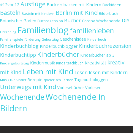
Ausflüge
Backen
#12von12
backen mit Kindern
Backideen
Berlin mit Kind
Basteln
Bilderbuch
Basteln mit Kindern
Bücher
DIY
Botanischer Garten
Corona Wochenende
Buchrezension
Familienblog
familienleben
Elternblog
Geschenkidee
Familienspiele
Kinderbuch
förderung
Geburtstag
Kinderbuchrezension
Kinderbuchblog
Kinderbuchblogger
Kinderbücher
Kinderbuchtipp
Kinderbücher ab 3
kreativ
Kindermusik
Kreativität
Kindersachbuch
Kindergeburtstag
Leben mit Kind
mit Kind
Lesen
lesen mit Kindern
Tagebuchbloggen
Rezepte
Musik für Kinder
spielerisch Lernen
Unterwegs mit Kind
Vorlesebücher
Vorlesen
Wochenende in
Wochenende
Bildern