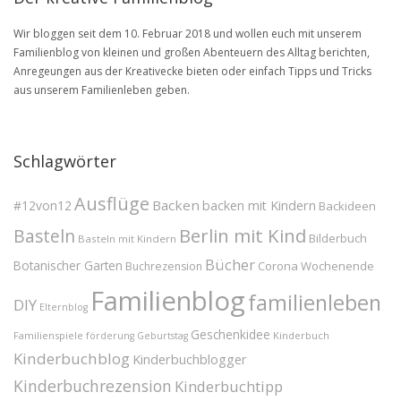
Wir bloggen seit dem 10. Februar 2018 und wollen euch mit unserem
Familienblog von kleinen und großen Abenteuern des Alltag berichten,
Anregeungen aus der Kreativecke bieten oder einfach Tipps und Tricks
aus unserem Familienleben geben.
Schlagwörter
Ausflüge
Backen
#12von12
backen mit Kindern
Backideen
Berlin mit Kind
Basteln
Bilderbuch
Basteln mit Kindern
Bücher
Botanischer Garten
Corona Wochenende
Buchrezension
Familienblog
familienleben
DIY
Elternblog
Geschenkidee
Familienspiele
Kinderbuch
förderung
Geburtstag
Kinderbuchblog
Kinderbuchblogger
Kinderbuchrezension
Kinderbuchtipp