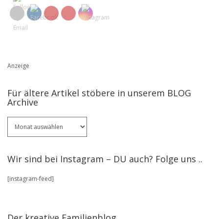
Anzeige
Für ältere Artikel stöbere in unserem BLOG
Archive
Für
ältere
Artikel
stöbere
Wir sind bei Instagram – DU auch? Folge uns ..
in
unserem
[instagram-feed]
BLOG
Archive
Der kreative Familienblog