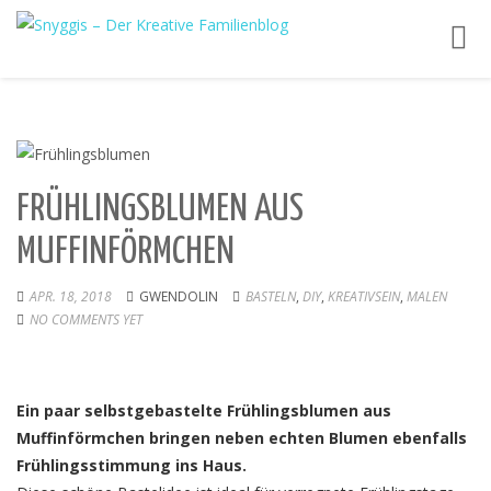
Toggl
navig
FRÜHLINGSBLUMEN AUS
MUFFINFÖRMCHEN
APR. 18, 2018
GWENDOLIN
BASTELN
,
DIY
,
KREATIVSEIN
,
MALEN
NO COMMENTS YET
Ein paar selbstgebastelte Frühlingsblumen aus
Muffinförmchen bringen neben echten Blumen ebenfalls
Frühlingsstimmung ins Haus.