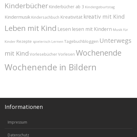
Kinderbücher
Kinderbücher ab 3
Kindergeburtstag
kreativ mit Kind
Kindermusik
Kreativität
Kindersachbuch
Leben mit Kind
Lesen
lesen mit Kindern
Musik für
Unterwegs
Tagebuchbloggen
Rezepte
Kinder
spielerisch Lernen
Wochenende
mit Kind
Vorlesebücher
Vorlesen
Wochenende in Bildern
Informationen
Impressum
Datenschutz