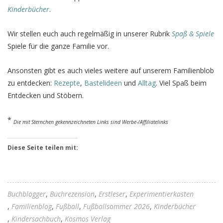
Kinderbücher
.
Wir stellen euch auch regelmäßig in unserer Rubrik
Spaß & Spiele
Spiele für die ganze Familie vor.
Ansonsten gibt es auch vieles weitere auf unserem Familienblob
zu entdecken:
Rezepte
,
Bastelideen
und
Alltag
. Viel Spaß beim
Entdecken und Stöbern.
*
Die mit Sternchen gekennzeichneten Links sind Werbe-/Affiliatelinks
Diese Seite teilen mit:
Buchblogger
Buchrezension
Erstleser
Experimentierkasten
Familienblog
Fußball
Fußballsommer 2026
Kinderbücher
Kindersachbuch
Kosmos Verlag