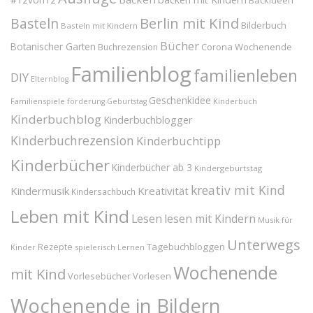
Backideen
Berlin mit Kind
Basteln
Bilderbuch
Basteln mit Kindern
Bücher
Botanischer Garten
Corona Wochenende
Buchrezension
Familienblog
familienleben
DIY
Elternblog
Geschenkidee
Familienspiele
Kinderbuch
förderung
Geburtstag
Kinderbuchblog
Kinderbuchblogger
Kinderbuchrezension
Kinderbuchtipp
Kinderbücher
Kinderbücher ab 3
Kindergeburtstag
kreativ mit Kind
Kindermusik
Kreativität
Kindersachbuch
Leben mit Kind
Lesen
lesen mit Kindern
Musik für
Unterwegs
Tagebuchbloggen
Rezepte
Kinder
spielerisch Lernen
Wochenende
mit Kind
Vorlesebücher
Vorlesen
Wochenende in Bildern