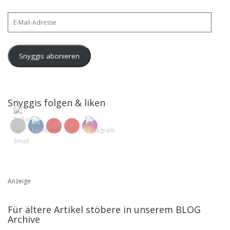
E-
Mail-
Adresse
Snyggis abonieren
Snyggis folgen & liken
Anzeige
Für ältere Artikel stöbere in unserem BLOG
Archive