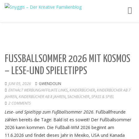
Toggl
navig
FUSSBALLSOMMER 2026 MIT KOSMOS –
LESE-UND SPIELETIPPS
JUNI 05, 2026
GWENDOLIN
ENTHÄLT WERBUNG/AFFILIATE LINKS
,
KINDERBÜCHER
,
KINDERBÜCHER AB 7
JAHREN
,
KINDERBÜCHER AB 8 JAHREN
,
SACHBÜCHER
,
SPASS & SPIEL
2 COMMENTS
Lese- und Spieltipp zum Fußballsommer 2026
. Fußballfreunde
zählen bereits die Tage: Bald ist es soweit! Der Fußballsommer
2026 kann kommen. Die Fußball-WM 2026 beginnt am
11.6.2026 und findet dieses Jahr in Mexiko, USA und Kanada