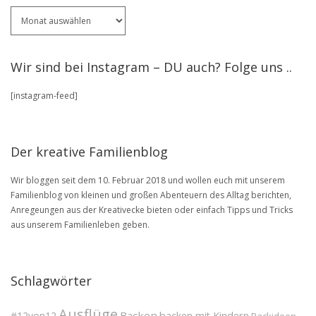
Für
ältere
Artikel
stöbere
Wir sind bei Instagram – DU auch? Folge uns ..
in
unserem
[instagram-feed]
BLOG
Archive
Der kreative Familienblog
Wir bloggen seit dem 10. Februar 2018 und wollen euch mit unserem
Familienblog von kleinen und großen Abenteuern des Alltag berichten,
Anregeungen aus der Kreativecke bieten oder einfach Tipps und Tricks
aus unserem Familienleben geben.
Schlagwörter
Ausflüge
Backen
#12von12
backen mit Kindern