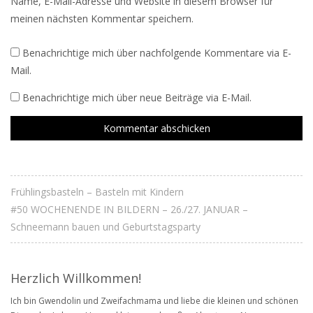
Name, E-Mail-Adresse und Website in diesem Browser für
meinen nächsten Kommentar speichern.
Benachrichtige mich über nachfolgende Kommentare via E-
Mail.
Benachrichtige mich über neue Beiträge via E-Mail.
Frühlingsbasteln – Basteln mit Kindern
#50 WOCHENENDE IN BILDERN – 26./27. JANUAR –
Schneemann bauen und Geburtstagsparty
Herzlich Willkommen!
Ich bin Gwendolin und Zweifachmama und liebe die kleinen und schönen