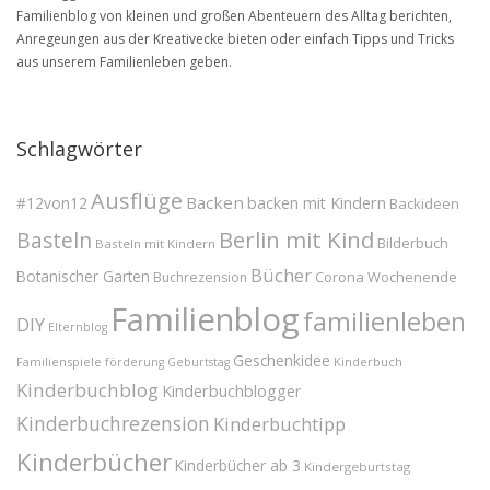
Familienblog von kleinen und großen Abenteuern des Alltag berichten,
Anregeungen aus der Kreativecke bieten oder einfach Tipps und Tricks
aus unserem Familienleben geben.
Schlagwörter
Ausflüge
Backen
#12von12
backen mit Kindern
Backideen
Berlin mit Kind
Basteln
Bilderbuch
Basteln mit Kindern
Bücher
Botanischer Garten
Corona Wochenende
Buchrezension
Familienblog
familienleben
DIY
Elternblog
Geschenkidee
Familienspiele
Kinderbuch
förderung
Geburtstag
Kinderbuchblog
Kinderbuchblogger
Kinderbuchrezension
Kinderbuchtipp
Kinderbücher
Kinderbücher ab 3
Kindergeburtstag