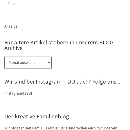
Anzeige
Für ältere Artikel stöbere in unserem BLOG
Archive
Für
ältere
Artikel
stöbere
Wir sind bei Instagram – DU auch? Folge uns ..
in
unserem
[instagram-feed]
BLOG
Archive
Der kreative Familienblog
Wir bloggen seit dem 10. Februar 2018 und wollen euch mit unserem