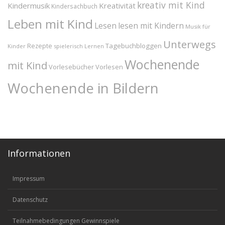
kreativ mit Kind
Kindermusik
Kreativität
Kindersachbuch
Leben mit Kind
Lesen
lesen mit Kindern
Musik für
Unterwegs
Tagebuchbloggen
Rezepte
Kinder
spielerisch Lernen
Wochenende
mit Kind
Vorlesebücher
Vorlesen
Wochenende in Bildern
Informationen
Impressum
Datenschutz
Teilnahmebedingungen Gewinnspiele