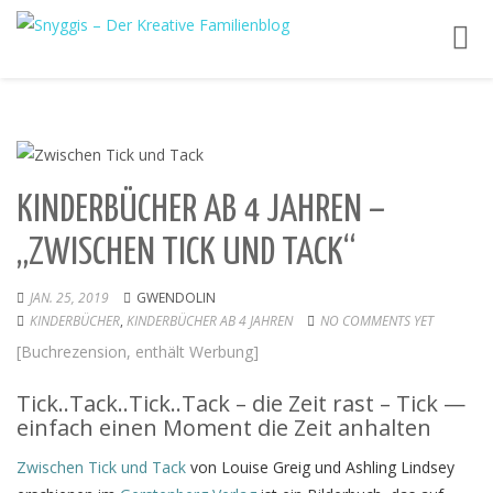
Toggl
navig
KINDERBÜCHER AB 4 JAHREN –
„ZWISCHEN TICK UND TACK“
JAN. 25, 2019
GWENDOLIN
KINDERBÜCHER
,
KINDERBÜCHER AB 4 JAHREN
NO COMMENTS YET
[Buchrezension, enthält Werbung]
Tick..Tack..Tick..Tack – die Zeit rast – Tick —
einfach einen Moment die Zeit anhalten
Zwischen Tick und Tack
von Louise Greig und Ashling Lindsey