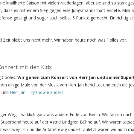
ne knallharte Saison mit vielen Niederlagen, aber sie sind so stark g
er, dass es mit einem Sieg gegen eine Jungsmannschaft endete. Mini-
ke Defense gezeigt und sogar auch selbst 5 Punkte gemacht. Ein richtig s
l Zeit bleibt uns nicht mehr. Wir haben heute noch was Tolles vor.
Konzert mit den Kids
g Cooles:
Wir gehen zum Konzert von Herr Jan und seiner Super
on einige Male von der Musik von Herr Jan berichtet und euch die je
ß
und
Herr Jan – Irgendwie anders.
ger Weg – wirklich ganz ans andere Ende von Berlin. Wir fahren nach
er Superbänd heute auf der Astrid Lindgren Bühne auf. Wir waren tatsäc
hr weit weg ist und die Anfahrt ewig dauert. Zuletzt waren wir auch m