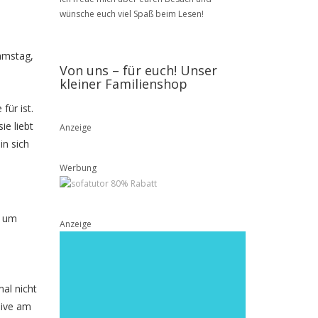
wünsche euch viel Spaß beim Lesen!
Samstag,
Von uns – für euch! Unser
kleiner Familienshop
für ist.
ie liebt
Anzeige
in sich
Werbung
n um
Anzeige
al nicht
live am