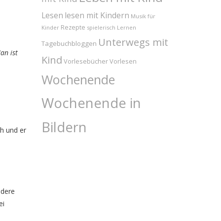
Lesen
lesen mit Kindern
Musik für
Rezepte
Kinder
spielerisch Lernen
Unterwegs mit
Tagebuchbloggen
an ist
Kind
Vorlesebücher
Vorlesen
Wochenende
Wochenende in
Bildern
ch und er
ndere
ei