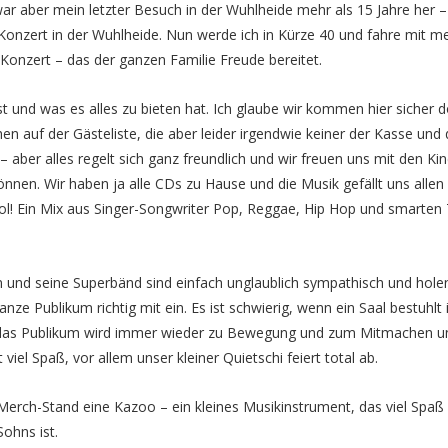
ar aber mein letzter Besuch in der Wuhlheide mehr als 15 Jahre her –
Konzert in der Wuhlheide. Nun werde ich in Kürze 40 und fahre mit m
onzert – das der ganzen Familie Freude bereitet.
st und was es alles zu bieten hat. Ich glaube wir kommen hier sicher 
en auf der Gästeliste, die aber leider irgendwie keiner der Kasse und
 – aber alles regelt sich ganz freundlich und wir freuen uns mit den Ki
nnen. Wir haben ja alle CDs zu Hause und die Musik gefällt uns allen 
ool! Ein Mix aus Singer-Songwriter Pop, Reggae, Hip Hop und smarten 
n und seine Superbänd sind einfach unglaublich sympathisch und hole
nze Publikum richtig mit ein. Es ist schwierig, wenn ein Saal bestuhlt i
er das Publikum wird immer wieder zu Bewegung und zum Mitmachen u
el Spaß, vor allem unser kleiner Quietschi feiert total ab.
erch-Stand eine Kazoo – ein kleines Musikinstrument, das viel Spaß 
Sohns ist.