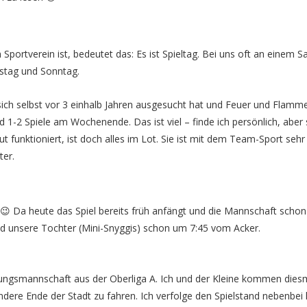
m Sportverein ist, bedeutet das: Es ist Spieltag. Bei uns oft an einem 
tag und Sonntag.
sich selbst vor 3 einhalb Jahren ausgesucht hat und Feuer und Flamme 
 1-2 Spiele am Wochenende. Das ist viel – finde ich persönlich, aber s
t funktioniert, ist doch alles im Lot. Sie ist mit dem Team-Sport sehr 
ter.
g 😉 Da heute das Spiel bereits früh anfängt und die Mannschaft scho
und unsere Tochter (Mini-Snyggis) schon um 7:45 vom Acker.
 Jungsmannschaft aus der Oberliga A. Ich und der Kleine kommen diesm
andere Ende der Stadt zu fahren. Ich verfolge den Spielstand nebenbei 