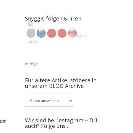
Snyggis folgen & liken
Anzeige
Für ältere Artikel stöbere in
unserem BLOG Archive
Für
ältere
Artikel
stöbere
Wir sind bei Instagram – DU
dann
in
auch? Folge uns ..
unserem