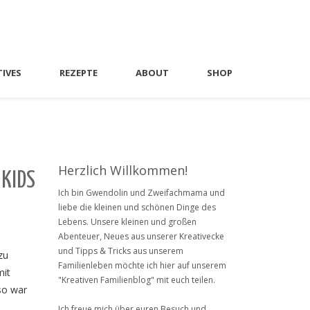
TIVES
REZEPTE
ABOUT
SHOP
Herzlich Willkommen!
 KIDS
Ich bin Gwendolin und Zweifachmama und
liebe die kleinen und schönen Dinge des
Lebens. Unsere kleinen und großen
Abenteuer, Neues aus unserer Kreativecke
und Tipps & Tricks aus unserem
zu
Familienleben möchte ich hier auf unserem
mit
"Kreativen Familienblog" mit euch teilen.
so war
Ich freue mich über euren Besuch und