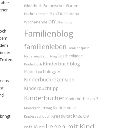
 aber
Bilderbuch
Botanischer Garten
einen
Bücher
Corona
Buchrezension
DIY
Wochenende
Elternblog
Familienblog
doch
 dem
familienleben
ndern
Familienspiele
in der
Geschenkidee
förderung
Geburtstag
Texten.
Kinderbuchblog
Kinderbuch
Kinderbuchblogger
Kinderbuchrezension
n das
Kinderbuchtipp
st,
nd
Kinderbücher
Kinderbücher ab 3
Kindermusik
Kindergeburtstag
kreativ
Kreativität
bringt
Kindersachbuch
Leben mit Kind
mit Kind