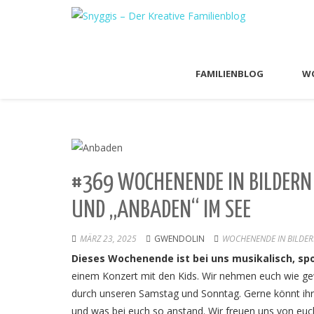
FAMILIENBLOG
WO
#369 WOCHENENDE IN BILDERN 
UND „ANBADEN“ IM SEE
MÄRZ 23, 2025
GWENDOLIN
WOCHENENDE IN BILDE
Dieses Wochenende ist bei uns musikalisch, spo
einem Konzert mit den Kids. Wir nehmen euch wie g
durch unseren Samstag und Sonntag. Gerne könnt ih
und was bei euch so anstand. Wir freuen uns von euc