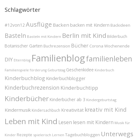
Schlagwörter
Ausflüge
Backen
#12von12
backen mit Kindern
Backideen
Berlin mit Kind
Basteln
Bilderbuch
Basteln mit Kindern
Bücher
Botanischer Garten
Corona Wochenende
Buchrezension
Familienblog
familienleben
DIY
Elternblog
Geschenkidee
Familienspiele
Kinderbuch
förderung
Geburtstag
Kinderbuchblog
Kinderbuchblogger
Kinderbuchrezension
Kinderbuchtipp
Kinderbücher
Kinderbücher ab 3
Kindergeburtstag
kreativ mit Kind
Kindermusik
Kreativität
Kindersachbuch
Leben mit Kind
Lesen
lesen mit Kindern
Musik für
Unterwegs
Tagebuchbloggen
Rezepte
Kinder
spielerisch Lernen