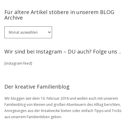
Für ältere Artikel stöbere in unserem BLOG
Archive
Für
ältere
Artikel
stöbere
Wir sind bei Instagram – DU auch? Folge uns ..
in
unserem
[instagram-feed]
BLOG
Archive
Der kreative Familienblog
Wir bloggen seit dem 10. Februar 2018 und wollen euch mit unserem
Familienblog von kleinen und großen Abenteuern des Alltag berichten,
Anregeungen aus der Kreativecke bieten oder einfach Tipps und Tricks
aus unserem Familienleben geben.