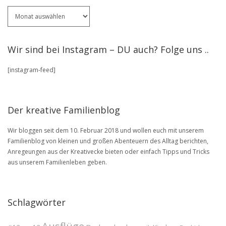
Für
ältere
Artikel
stöbere
Wir sind bei Instagram – DU auch? Folge uns ..
in
unserem
[instagram-feed]
BLOG
Archive
Der kreative Familienblog
Wir bloggen seit dem 10. Februar 2018 und wollen euch mit unserem
Familienblog von kleinen und großen Abenteuern des Alltag berichten,
Anregeungen aus der Kreativecke bieten oder einfach Tipps und Tricks
aus unserem Familienleben geben.
Schlagwörter