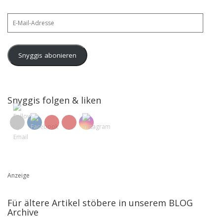
E-
Mail-
Adresse
Snyggis abonieren
Snyggis folgen & liken
Anzeige
Für ältere Artikel stöbere in unserem BLOG
Archive