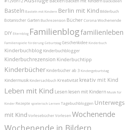
Ausflüge
Backen
#12von12
backen mit Kindern
Backideen
Berlin mit Kind
Basteln
Bilderbuch
Basteln mit Kindern
Bücher
Botanischer Garten
Corona Wochenende
Buchrezension
Familienblog
familienleben
DIY
Elternblog
Geschenkidee
Familienspiele
Kinderbuch
förderung
Geburtstag
Kinderbuchblog
Kinderbuchblogger
Kinderbuchrezension
Kinderbuchtipp
Kinderbücher
Kinderbücher ab 3
Kindergeburtstag
kreativ mit Kind
Kindermusik
Kreativität
Kindersachbuch
Leben mit Kind
Lesen
lesen mit Kindern
Musik für
Unterwegs
Tagebuchbloggen
Rezepte
Kinder
spielerisch Lernen
Wochenende
mit Kind
Vorlesebücher
Vorlesen
Wochenende in Bildern