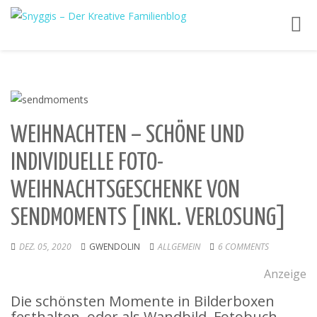
Toggl
navig
WEIHNACHTEN – SCHÖNE UND
INDIVIDUELLE FOTO-
WEIHNACHTSGESCHENKE VON
SENDMOMENTS [INKL. VERLOSUNG]
DEZ. 05, 2020
GWENDOLIN
ALLGEMEIN
6 COMMENTS
Anzeige
Die schönsten Momente in Bilderboxen
festhalten, oder als Wandbild, Fotobuch