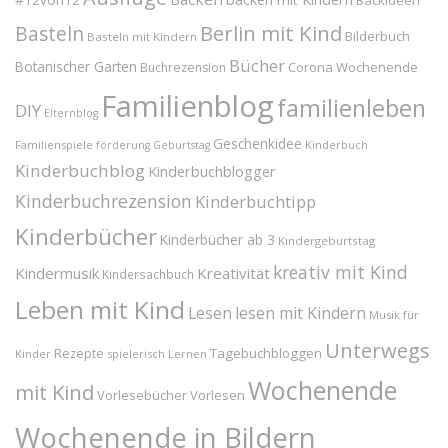
Backideen
Berlin mit Kind
Basteln
Bilderbuch
Basteln mit Kindern
Bücher
Botanischer Garten
Corona Wochenende
Buchrezension
Familienblog
familienleben
DIY
Elternblog
Geschenkidee
Familienspiele
Kinderbuch
förderung
Geburtstag
Kinderbuchblog
Kinderbuchblogger
Kinderbuchrezension
Kinderbuchtipp
Kinderbücher
Kinderbücher ab 3
Kindergeburtstag
kreativ mit Kind
Kindermusik
Kreativität
Kindersachbuch
Leben mit Kind
Lesen
lesen mit Kindern
Musik für
Unterwegs
Tagebuchbloggen
Rezepte
Kinder
spielerisch Lernen
Wochenende
mit Kind
Vorlesebücher
Vorlesen
Wochenende in Bildern