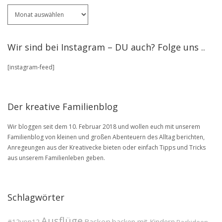
Für
ältere
Artikel
stöbere
Wir sind bei Instagram – DU auch? Folge uns ..
in
unserem
[instagram-feed]
BLOG
Archive
Der kreative Familienblog
Wir bloggen seit dem 10. Februar 2018 und wollen euch mit unserem
Familienblog von kleinen und großen Abenteuern des Alltag berichten,
Anregeungen aus der Kreativecke bieten oder einfach Tipps und Tricks
aus unserem Familienleben geben.
Schlagwörter
Ausflüge
Backen
#12von12
backen mit Kindern