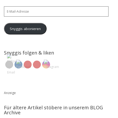
E-
Mail-
Adresse
Snyggis abonieren
Snyggis folgen & liken
Anzeige
Für ältere Artikel stöbere in unserem BLOG
Archive