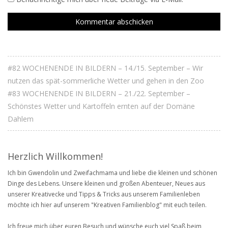
#82 WOCHENENDE IN BILDERN – 14./15. September – Wir
nutzen das spät-sommerliche Wetter und gehen in den Zoo
#83 WOCHENENDE IN BILDERN – 21./22. September –
Schönstes Wetter und Kartoffeln ernten auf der Domäne
Dahlem
Herzlich Willkommen!
Ich bin Gwendolin und Zweifachmama und liebe die kleinen und schönen
Dinge des Lebens. Unsere kleinen und großen Abenteuer, Neues aus
unserer Kreativecke und Tipps & Tricks aus unserem Familienleben
möchte ich hier auf unserem "Kreativen Familienblog" mit euch teilen.
Ich freue mich über euren Besuch und wünsche euch viel Spaß beim