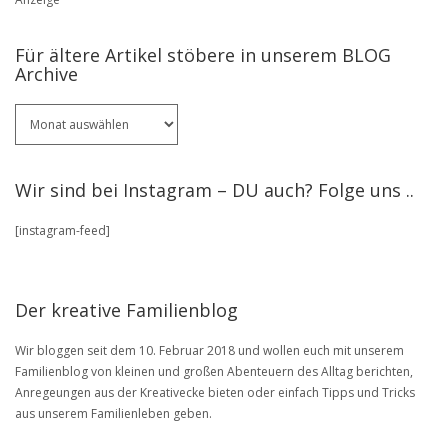
Für ältere Artikel stöbere in unserem BLOG
Archive
Für
ältere
Artikel
stöbere
Wir sind bei Instagram – DU auch? Folge uns ..
in
unserem
[instagram-feed]
BLOG
Archive
Der kreative Familienblog
Wir bloggen seit dem 10. Februar 2018 und wollen euch mit unserem
Familienblog von kleinen und großen Abenteuern des Alltag berichten,
Anregeungen aus der Kreativecke bieten oder einfach Tipps und Tricks
aus unserem Familienleben geben.