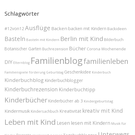
Schlagwörter
Ausflüge
Backen
#12von12
backen mit Kindern
Backideen
Berlin mit Kind
Basteln
Bilderbuch
Basteln mit Kindern
Bücher
Botanischer Garten
Corona Wochenende
Buchrezension
Familienblog
familienleben
DIY
Elternblog
Geschenkidee
Familienspiele
Kinderbuch
förderung
Geburtstag
Kinderbuchblog
Kinderbuchblogger
Kinderbuchrezension
Kinderbuchtipp
Kinderbücher
Kinderbücher ab 3
Kindergeburtstag
kreativ mit Kind
Kindermusik
Kreativität
Kindersachbuch
Leben mit Kind
Lesen
lesen mit Kindern
Musik für
Unterwegs