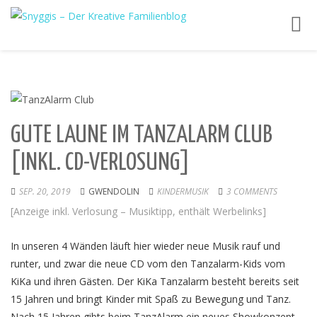
Toggl
navig
GUTE LAUNE IM TANZALARM CLUB
[INKL. CD-VERLOSUNG]
SEP. 20, 2019
GWENDOLIN
KINDERMUSIK
3 COMMENTS
[Anzeige inkl. Verlosung – Musiktipp, enthält Werbelinks]
In unseren 4 Wänden läuft hier wieder neue Musik rauf und
runter, und zwar die neue CD vom den Tanzalarm-Kids vom
KiKa und ihren Gästen. Der KiKa Tanzalarm besteht bereits seit
15 Jahren und bringt Kinder mit Spaß zu Bewegung und Tanz.
Nach 15 Jahren gibts beim TanzAlarm ein neues Showkonzept