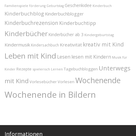
Geschenkidee
Familienspiele
Kinderbuch
förderung
Geburtstag
Kinderbuchblog
Kinderbuchblogger
Kinderbuchrezension
Kinderbuchtipp
Kinderbücher
Kinderbücher ab 3
Kindergeburtstag
kreativ mit Kind
Kindermusik
Kreativität
Kindersachbuch
Leben mit Kind
Lesen
lesen mit Kindern
Musik für
Unterwegs
Tagebuchbloggen
Rezepte
Kinder
spielerisch Lernen
Wochenende
mit Kind
Vorlesebücher
Vorlesen
Wochenende in Bildern
Informationen