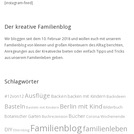
[instagram-feed]
BLOG
Archive
Der kreative Familienblog
Wir bloggen seit dem 10. Februar 2018 und wollen euch mit unserem
Familienblog von kleinen und großen Abenteuern des Alltag berichten,
Anregeungen aus der Kreativecke bieten oder einfach Tipps und Tricks
aus unserem Familienleben geben.
Schlagwörter
Ausflüge
Backen
#12von12
backen mit Kindern
Backideen
Berlin mit Kind
Basteln
Bilderbuch
Basteln mit Kindern
Bücher
Botanischer Garten
Corona Wochenende
Buchrezension
Familienblog
familienleben
DIY
Elternblog