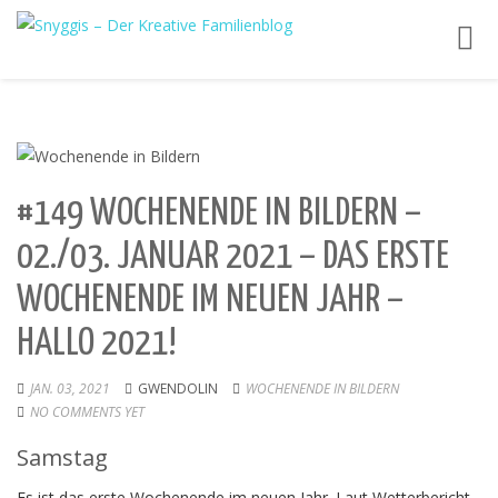
Toggl
navig
#149 WOCHENENDE IN BILDERN –
02./03. JANUAR 2021 – DAS ERSTE
WOCHENENDE IM NEUEN JAHR –
HALLO 2021!
JAN. 03, 2021
GWENDOLIN
WOCHENENDE IN BILDERN
NO COMMENTS YET
Samstag
Es ist das erste Wochenende im neuen Jahr. Laut Wetterbericht