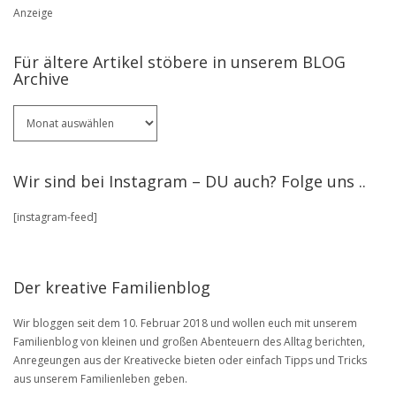
Anzeige
Für ältere Artikel stöbere in unserem BLOG
Archive
Für
ältere
Artikel
stöbere
Wir sind bei Instagram – DU auch? Folge uns ..
in
unserem
[instagram-feed]
BLOG
Archive
Der kreative Familienblog
Wir bloggen seit dem 10. Februar 2018 und wollen euch mit unserem
Familienblog von kleinen und großen Abenteuern des Alltag berichten,
Anregeungen aus der Kreativecke bieten oder einfach Tipps und Tricks
aus unserem Familienleben geben.