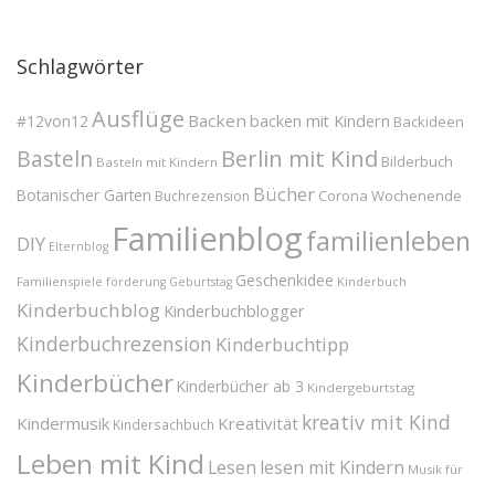
Schlagwörter
Ausflüge
Backen
#12von12
backen mit Kindern
Backideen
Berlin mit Kind
Basteln
Bilderbuch
Basteln mit Kindern
Bücher
Botanischer Garten
Corona Wochenende
Buchrezension
Familienblog
familienleben
DIY
Elternblog
Geschenkidee
Familienspiele
Kinderbuch
förderung
Geburtstag
Kinderbuchblog
Kinderbuchblogger
Kinderbuchrezension
Kinderbuchtipp
Kinderbücher
Kinderbücher ab 3
Kindergeburtstag
kreativ mit Kind
Kindermusik
Kreativität
Kindersachbuch
Leben mit Kind
Lesen
lesen mit Kindern
Musik für