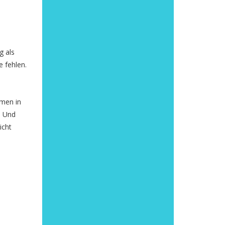
g als
 fehlen.
mmen in
. Und
icht