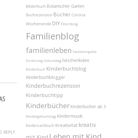
Bilderbuch
Botanischer Garten
Bücher
Corona
Buchrezension
DIY
Wochenende
Elternblog
Familienblog
familienleben
Familienspiele
Geschenkidee
förderung
Geburtstag
Kinderbuchblog
Kinderbuch
Kinderbuchblogger
Kinderbuchrezension
Kinderbuchtipp
AS
Kinderbücher
Kinderbücher ab 3
Kindermusik
Kindergeburtstag
kreativ
Kreativität
Kindersachbuch
REPLY
Leben mit Kind
mit Kind