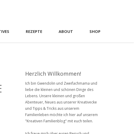
TIVES
REZEPTE
ABOUT
SHOP
Herzlich Willkommen!
Ich bin Gwendolin und Zweifachmama und
E
liebe die kleinen und schönen Dinge des
Lebens. Unsere kleinen und großen
Abenteuer, Neues aus unserer Kreativecke
und Tipps & Tricks aus unserem
Familienleben möchte ich hier auf unserem
"Kreativen Familienblog" mit euch teilen.
Ich freue mich über euren Besuch und