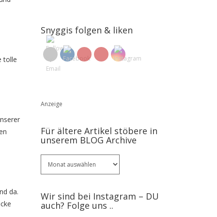
Snyggis folgen & liken
 tolle
Anzeige
unserer
Für ältere Artikel stöbere in
den
unserem BLOG Archive
Für
ältere
Artikel
stöbere
nd da.
Wir sind bei Instagram – DU
in
ücke
auch? Folge uns ..
unserem