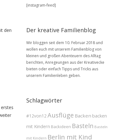
BLOG
[instagram-feed]
Archive
Der kreative Familienblog
it den
Wir bloggen seit dem 10. Februar 2018 und
wollen euch mit unserem Familienblog von
kleinen und großen Abenteuern des Alltag
berichten, Anregeungen aus der Kreativecke
bieten oder einfach Tipps und Tricks aus
unserem Familienleben geben.
Schlagwörter
 erstes
Ausflüge
weiter
Backen
#12von12
backen
Basteln
mit Kindern
Backideen
Basteln
Berlin mit Kind
mit Kindern