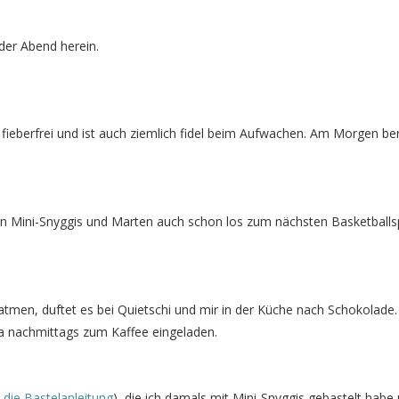
der Abend herein.
fieberfrei und ist auch ziemlich fidel beim Aufwachen. Am Morgen ber
n Mini-Snyggis und Marten auch schon los zum nächsten Basketballsp
tmen, duftet es bei Quietschi und mir in der Küche nach Schokolade.
 nachmittags zum Kaffee eingeladen.
 die Bastelanleitung
), die ich damals mit Mini-Snyggis gebastelt habe