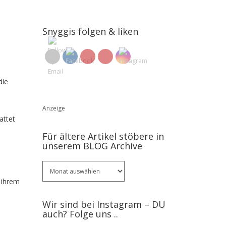
Snyggis folgen & liken
die
Anzeige
attet
Für ältere Artikel stöbere in
unserem BLOG Archive
Für
ältere
 ihrem
Artikel
stöbere
Wir sind bei Instagram – DU
in
auch? Folge uns ..
unserem