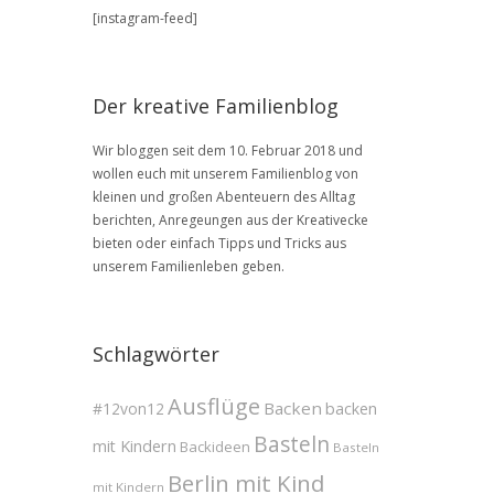
BLOG
[instagram-feed]
Archive
Der kreative Familienblog
Wir bloggen seit dem 10. Februar 2018 und
wollen euch mit unserem Familienblog von
kleinen und großen Abenteuern des Alltag
berichten, Anregeungen aus der Kreativecke
bieten oder einfach Tipps und Tricks aus
unserem Familienleben geben.
Schlagwörter
Ausflüge
Backen
#12von12
backen
Basteln
mit Kindern
Backideen
Basteln
Berlin mit Kind
mit Kindern