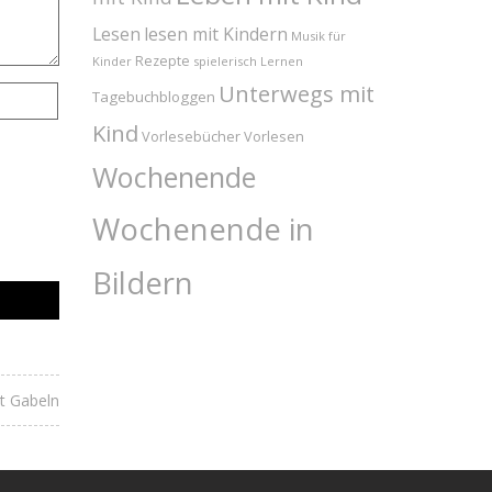
Lesen
lesen mit Kindern
Musik für
Rezepte
Kinder
spielerisch Lernen
Unterwegs mit
Tagebuchbloggen
Kind
Vorlesebücher
Vorlesen
Wochenende
Wochenende in
Bildern
t Gabeln