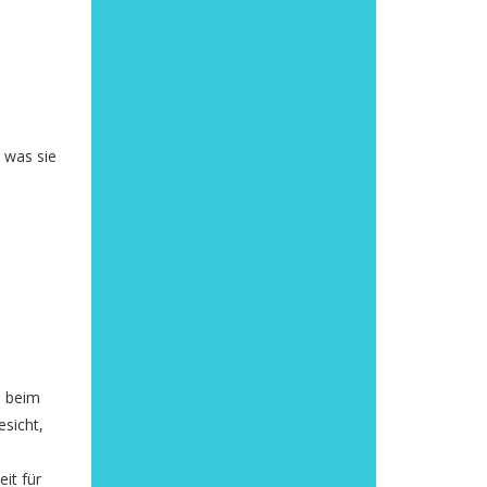
 was sie
s beim
esicht,
it für