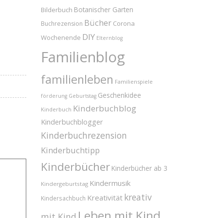
Bilderbuch
Botanischer Garten
Bücher
Corona
Buchrezension
DIY
Wochenende
Elternblog
Familienblog
familienleben
Familienspiele
Geschenkidee
förderung
Geburtstag
Kinderbuchblog
Kinderbuch
Kinderbuchblogger
Kinderbuchrezension
Kinderbuchtipp
Kinderbücher
Kinderbücher ab 3
Kindermusik
Kindergeburtstag
kreativ
Kreativität
Kindersachbuch
Leben mit Kind
mit Kind