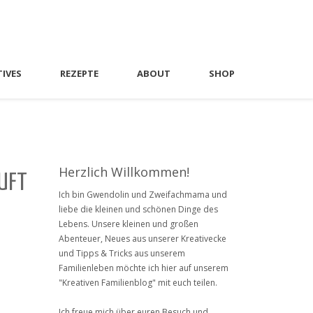
TIVES
REZEPTE
ABOUT
SHOP
Herzlich Willkommen!
LUFT
Ich bin Gwendolin und Zweifachmama und
liebe die kleinen und schönen Dinge des
Lebens. Unsere kleinen und großen
Abenteuer, Neues aus unserer Kreativecke
und Tipps & Tricks aus unserem
Familienleben möchte ich hier auf unserem
"Kreativen Familienblog" mit euch teilen.
Ich freue mich über euren Besuch und