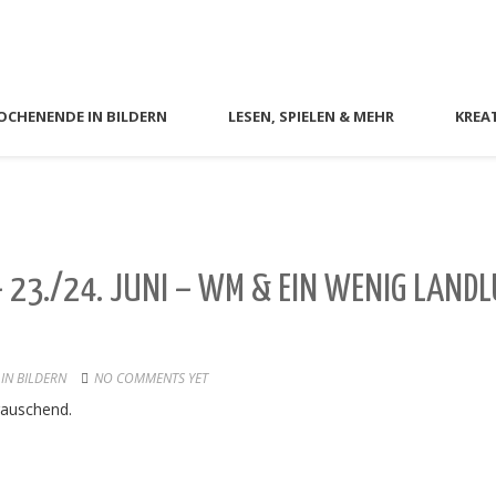
CHENENDE IN BILDERN
LESEN, SPIELEN & MEHR
KREA
 23./24. JUNI – WM & EIN WENIG LAND
IN BILDERN
NO COMMENTS YET
rauschend.