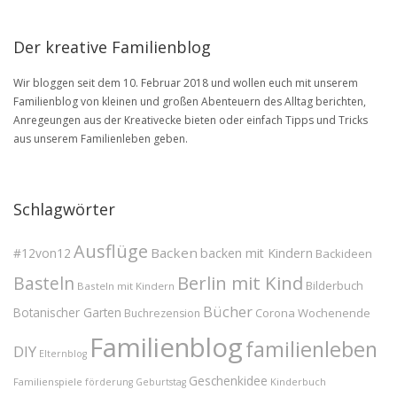
Archive
Der kreative Familienblog
Wir bloggen seit dem 10. Februar 2018 und wollen euch mit unserem
Familienblog von kleinen und großen Abenteuern des Alltag berichten,
Anregeungen aus der Kreativecke bieten oder einfach Tipps und Tricks
aus unserem Familienleben geben.
Schlagwörter
Ausflüge
Backen
#12von12
backen mit Kindern
Backideen
Berlin mit Kind
Basteln
Bilderbuch
Basteln mit Kindern
Bücher
Botanischer Garten
Corona Wochenende
Buchrezension
Familienblog
familienleben
DIY
Elternblog
Geschenkidee
Familienspiele
Kinderbuch
förderung
Geburtstag