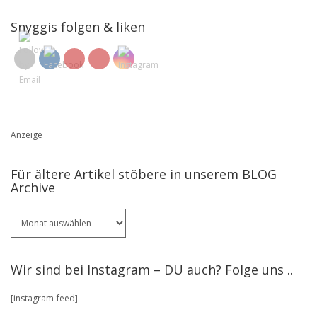
Snyggis folgen & liken
Anzeige
Für ältere Artikel stöbere in unserem BLOG
Archive
Für
ältere
Artikel
stöbere
Wir sind bei Instagram – DU auch? Folge uns ..
in
unserem
[instagram-feed]
BLOG