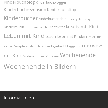
Kinderbuchblog
Kinderbuchblogger
Kinderbuchrezension
Kinderbuchtipp
Kinderbücher
Kinderbücher ab 3
Kindergeburtstag
kreativ mit Kind
Kindermusik
Kreativität
Kindersachbuch
Leben mit Kind
Lesen
lesen mit Kindern
Musik für
Unterwegs
Tagebuchbloggen
Rezepte
Kinder
spielerisch Lernen
Wochenende
mit Kind
Vorlesebücher
Vorlesen
Wochenende in Bildern
Informationen