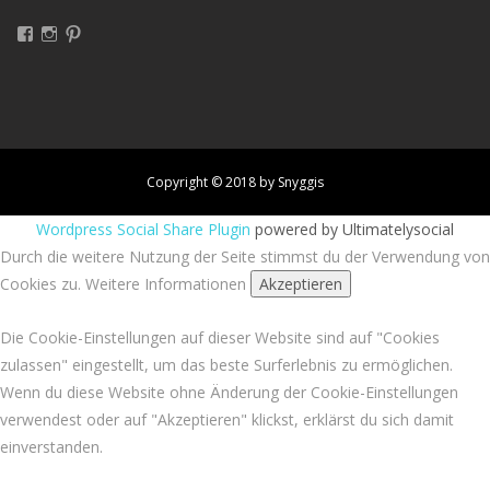
Facebook
Instagram
Pinterest
Copyright © 2018 by Snyggis
Wordpress Social Share Plugin
powered by Ultimatelysocial
Durch die weitere Nutzung der Seite stimmst du der Verwendung von
Cookies zu.
Weitere Informationen
Akzeptieren
Die Cookie-Einstellungen auf dieser Website sind auf "Cookies
zulassen" eingestellt, um das beste Surferlebnis zu ermöglichen.
Wenn du diese Website ohne Änderung der Cookie-Einstellungen
verwendest oder auf "Akzeptieren" klickst, erklärst du sich damit
einverstanden.