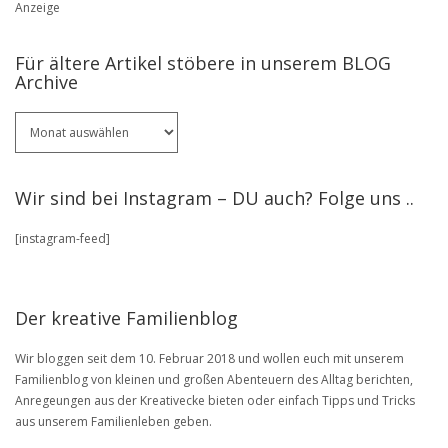
Anzeige
Für ältere Artikel stöbere in unserem BLOG
Archive
Für
ältere
Artikel
stöbere
Wir sind bei Instagram – DU auch? Folge uns ..
in
unserem
[instagram-feed]
BLOG
Archive
Der kreative Familienblog
Wir bloggen seit dem 10. Februar 2018 und wollen euch mit unserem
Familienblog von kleinen und großen Abenteuern des Alltag berichten,
Anregeungen aus der Kreativecke bieten oder einfach Tipps und Tricks
aus unserem Familienleben geben.