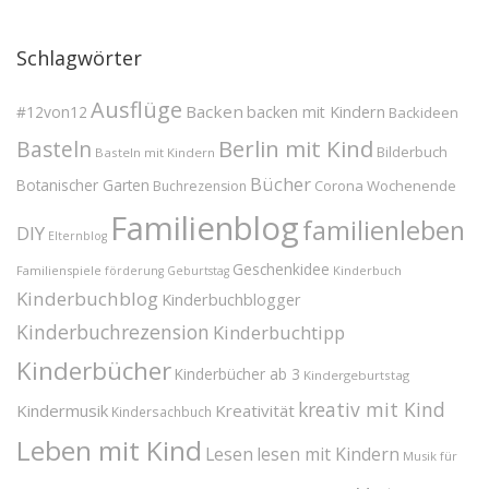
Schlagwörter
Ausflüge
Backen
#12von12
backen mit Kindern
Backideen
Berlin mit Kind
Basteln
Bilderbuch
Basteln mit Kindern
Bücher
Botanischer Garten
Corona Wochenende
Buchrezension
Familienblog
familienleben
DIY
Elternblog
Geschenkidee
Familienspiele
Kinderbuch
förderung
Geburtstag
Kinderbuchblog
Kinderbuchblogger
Kinderbuchrezension
Kinderbuchtipp
Kinderbücher
Kinderbücher ab 3
Kindergeburtstag
kreativ mit Kind
Kindermusik
Kreativität
Kindersachbuch
Leben mit Kind
Lesen
lesen mit Kindern
Musik für