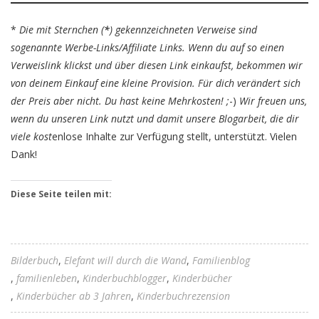
*
Die mit Sternchen (
*
) gekennzeichneten Verweise sind
sogenannte Werbe-Links/Affiliate Links. Wenn du auf so einen
Verweislink klickst und über diesen Link einkaufst, bekommen wir
von deinem Einkauf eine kleine Provision. Für dich verändert sich
der Preis aber nicht. Du hast keine Mehrkosten! ;
-)
Wir freuen uns,
wenn du unseren Link nutzt und damit unsere Blogarbeit, die dir
viele kost
enlose Inhalte zur Verfügung stellt, unterstützt. Vielen
Dank!
Diese Seite teilen mit:
Bilderbuch
Elefant will durch die Wand
Familienblog
familienleben
Kinderbuchblogger
Kinderbücher
Kinderbücher ab 3 Jahren
Kinderbuchrezension