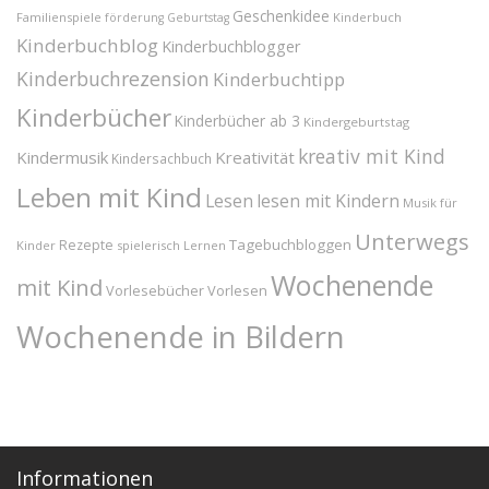
Geschenkidee
Familienspiele
Kinderbuch
förderung
Geburtstag
Kinderbuchblog
Kinderbuchblogger
Kinderbuchrezension
Kinderbuchtipp
Kinderbücher
Kinderbücher ab 3
Kindergeburtstag
kreativ mit Kind
Kindermusik
Kreativität
Kindersachbuch
Leben mit Kind
Lesen
lesen mit Kindern
Musik für
Unterwegs
Tagebuchbloggen
Rezepte
Kinder
spielerisch Lernen
Wochenende
mit Kind
Vorlesebücher
Vorlesen
Wochenende in Bildern
Informationen