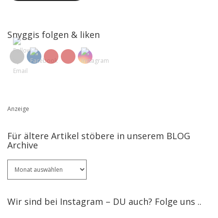
Snyggis folgen & liken
Anzeige
Für ältere Artikel stöbere in unserem BLOG
Archive
Für
ältere
Artikel
stöbere
Wir sind bei Instagram – DU auch? Folge uns ..
in
unserem