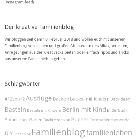
[instagram-feed]
BLOG
Archive
Der kreative Familienblog
Wir bloggen seit dem 10. Februar 2018 und wollen euch mit unserem
Familienblog von kleinen und großen Abenteuern des Alltag berichten,
Anregeungen aus der Kreativecke bieten oder einfach Tipps und Tricks
aus unserem Familienleben geben.
Schlagwörter
Ausflüge
Backen
#12von12
backen mit Kindern
Backideen
Berlin mit Kind
Basteln
Bilderbuch
Basteln mit Kindern
Bücher
Botanischer Garten
Corona Wochenende
Buchrezension
Familienblog
familienleben
DIY
Elternblog