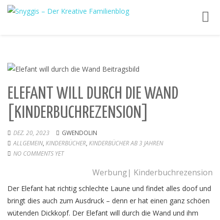
Toggl
navig
ELEFANT WILL DURCH DIE WAND
[KINDERBUCHREZENSION]
DEZ. 20, 2023
GWENDOLIN
ALLGEMEIN
,
KINDERBÜCHER
,
KINDERBÜCHER AB 3 JAHREN
NO COMMENTS YET
Werbung| Kinderbuchrezension
Der Elefant hat richtig schlechte Laune und findet alles doof und
bringt dies auch zum Ausdruck – denn er hat einen ganz schöen
wütenden Dickkopf. Der Elefant will durch die Wand und ihm