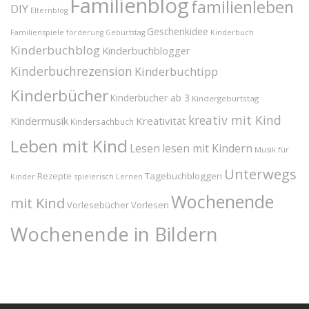
Familienblog
familienleben
DIY
Elternblog
Geschenkidee
Familienspiele
Kinderbuch
förderung
Geburtstag
Kinderbuchblog
Kinderbuchblogger
Kinderbuchrezension
Kinderbuchtipp
Kinderbücher
Kinderbücher ab 3
Kindergeburtstag
kreativ mit Kind
Kindermusik
Kreativität
Kindersachbuch
Leben mit Kind
Lesen
lesen mit Kindern
Musik für
Unterwegs
Tagebuchbloggen
Rezepte
Kinder
spielerisch Lernen
Wochenende
mit Kind
Vorlesebücher
Vorlesen
Wochenende in Bildern