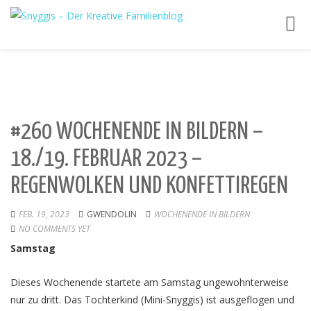
Toggl
navig
#260 WOCHENENDE IN BILDERN –
18./19. FEBRUAR 2023 –
REGENWOLKEN UND KONFETTIREGEN
FEB. 19, 2023
GWENDOLIN
WOCHENENDE IN BILDERN
NO COMMENTS YET
Samstag
Dieses Wochenende startete am Samstag ungewohnterweise
nur zu dritt. Das Tochterkind (Mini-Snyggis) ist ausgeflogen und