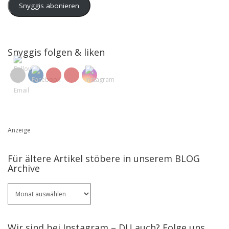
Snyggis abonieren
Snyggis folgen & liken
Anzeige
Für ältere Artikel stöbere in unserem BLOG
Archive
Für
ältere
Artikel
stöbere
Wir sind bei Instagram – DU auch? Folge uns ..