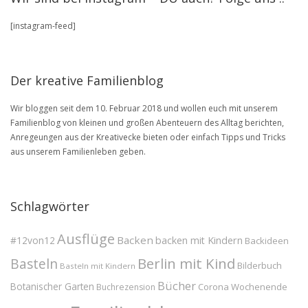
in
unserem
[instagram-feed]
BLOG
Archive
Der kreative Familienblog
Wir bloggen seit dem 10. Februar 2018 und wollen euch mit unserem
Familienblog von kleinen und großen Abenteuern des Alltag berichten,
Anregeungen aus der Kreativecke bieten oder einfach Tipps und Tricks
aus unserem Familienleben geben.
Schlagwörter
Ausflüge
Backen
#12von12
backen mit Kindern
Backideen
Berlin mit Kind
Basteln
Bilderbuch
Basteln mit Kindern
Bücher
Botanischer Garten
Corona Wochenende
Buchrezension