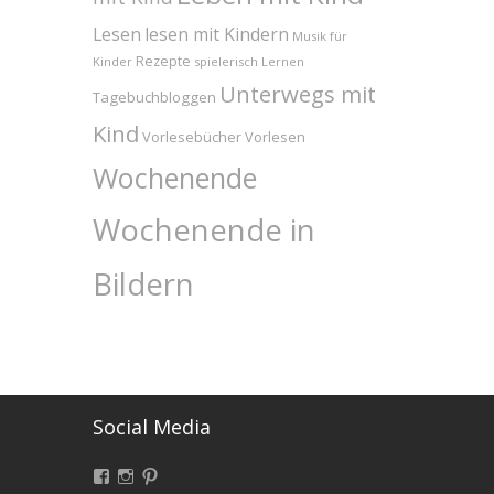
Lesen
lesen mit Kindern
Musik für
Rezepte
Kinder
spielerisch Lernen
Unterwegs mit
Tagebuchbloggen
Kind
Vorlesebücher
Vorlesen
Wochenende
Wochenende in
Bildern
Social Media
Facebook
Instagram
Pinterest