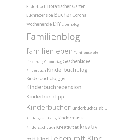
Bilderbuch
Botanischer Garten
Bücher
Corona
Buchrezension
DIY
Wochenende
Elternblog
Familienblog
familienleben
Familienspiele
Geschenkidee
förderung
Geburtstag
Kinderbuchblog
Kinderbuch
Kinderbuchblogger
Kinderbuchrezension
Kinderbuchtipp
Kinderbücher
Kinderbücher ab 3
Kindermusik
Kindergeburtstag
kreativ
Kreativität
Kindersachbuch
Leben mit Kind
mit Kind