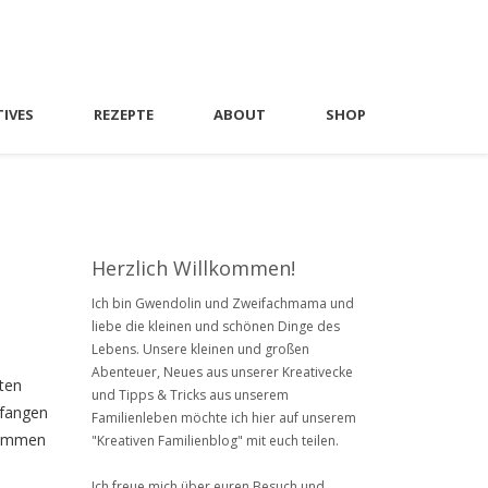
TIVES
REZEPTE
ABOUT
SHOP
Herzlich Willkommen!
Ich bin Gwendolin und Zweifachmama und
liebe die kleinen und schönen Dinge des
Lebens. Unsere kleinen und großen
Abenteuer, Neues aus unserer Kreativecke
tten
und Tipps & Tricks aus unserem
efangen
Familienleben möchte ich hier auf unserem
usammen
"Kreativen Familienblog" mit euch teilen.
Ich freue mich über euren Besuch und