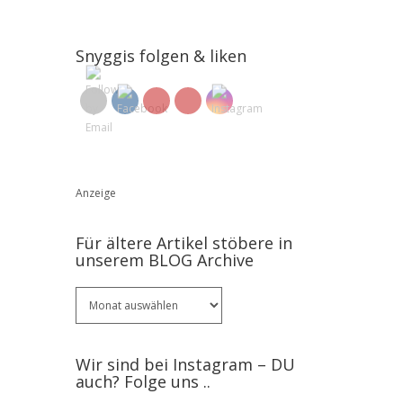
Snyggis folgen & liken
Anzeige
Für ältere Artikel stöbere in
unserem BLOG Archive
Für
ältere
Artikel
stöbere
Wir sind bei Instagram – DU
in
auch? Folge uns ..
unserem