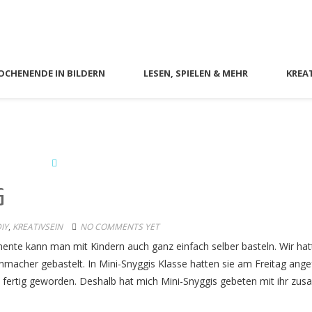
CHENENDE IN BILDERN
LESEN, SPIELEN & MEHR
KREA
G
IY
,
KREATIVSEIN
NO COMMENTS YET
mente kann man mit Kindern auch ganz einfach selber basteln. Wir ha
macher gebastelt. In Mini-Snyggis Klasse hatten sie am Freitag ang
t fertig geworden. Deshalb hat mich Mini-Snyggis gebeten mit ihr z