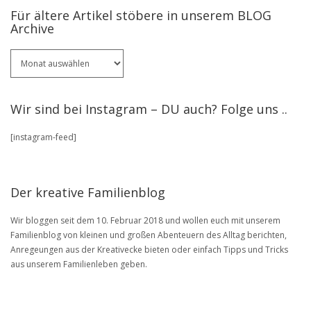
Für ältere Artikel stöbere in unserem BLOG
Archive
Für
ältere
Artikel
stöbere
Wir sind bei Instagram – DU auch? Folge uns ..
in
unserem
[instagram-feed]
BLOG
Archive
Der kreative Familienblog
Wir bloggen seit dem 10. Februar 2018 und wollen euch mit unserem
Familienblog von kleinen und großen Abenteuern des Alltag berichten,
Anregeungen aus der Kreativecke bieten oder einfach Tipps und Tricks
aus unserem Familienleben geben.