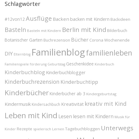
Schlagwörter
Ausflüge
Backen
#12von12
backen mit Kindern
Backideen
Berlin mit Kind
Basteln
Bilderbuch
Basteln mit Kindern
Bücher
Botanischer Garten
Corona Wochenende
Buchrezension
Familienblog
familienleben
DIY
Elternblog
Geschenkidee
Familienspiele
Kinderbuch
förderung
Geburtstag
Kinderbuchblog
Kinderbuchblogger
Kinderbuchrezension
Kinderbuchtipp
Kinderbücher
Kinderbücher ab 3
Kindergeburtstag
kreativ mit Kind
Kindermusik
Kreativität
Kindersachbuch
Leben mit Kind
Lesen
lesen mit Kindern
Musik für
Unterwegs
Tagebuchbloggen
Rezepte
Kinder
spielerisch Lernen