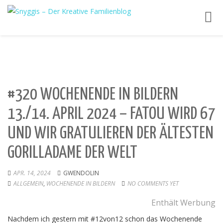
Toggl
navig
#320 WOCHENENDE IN BILDERN
13./14. APRIL 2024 – FATOU WIRD 67
UND WIR GRATULIEREN DER ÄLTESTEN
GORILLADAME DER WELT
APR. 14, 2024
GWENDOLIN
ALLGEMEIN
,
WOCHENENDE IN BILDERN
NO COMMENTS YET
Enthält Werbung
Nachdem ich gestern mit #12von12 schon das Wochenende