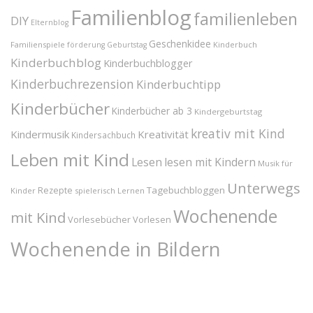
Familienblog
familienleben
DIY
Elternblog
Geschenkidee
Familienspiele
Kinderbuch
förderung
Geburtstag
Kinderbuchblog
Kinderbuchblogger
Kinderbuchrezension
Kinderbuchtipp
Kinderbücher
Kinderbücher ab 3
Kindergeburtstag
kreativ mit Kind
Kindermusik
Kreativität
Kindersachbuch
Leben mit Kind
Lesen
lesen mit Kindern
Musik für
Unterwegs
Tagebuchbloggen
Rezepte
Kinder
spielerisch Lernen
Wochenende
mit Kind
Vorlesebücher
Vorlesen
Wochenende in Bildern