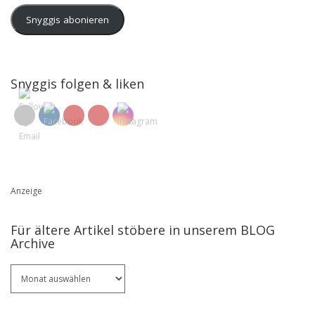
Snyggis abonieren
Snyggis folgen & liken
Anzeige
Für ältere Artikel stöbere in unserem BLOG
Archive
Für
ältere
Artikel