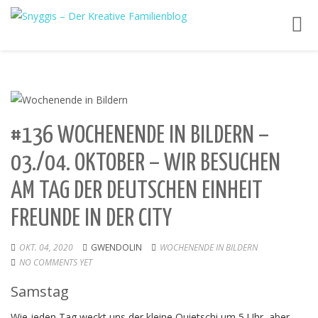
Toggl
navig
#136 WOCHENENDE IN BILDERN –
03./04. OKTOBER – WIR BESUCHEN
AM TAG DER DEUTSCHEN EINHEIT
FREUNDE IN DER CITY
OKT. 04, 2020
GWENDOLIN
WOCHENENDE IN BILDERN
NO COMMENTS YET
Samstag
Wie jeden Tag weckt uns der kleine Quietschi um 5 Uhr, aber