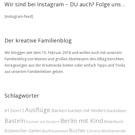
stöbere
Wir sind bei Instagram – DU auch? Folge uns ..
in
unserem
[instagram-feed]
BLOG
Archive
Der kreative Familienblog
Wir bloggen seit dem 10. Februar 2018 und wollen euch mit unserem
Familienblog von kleinen und großen Abenteuern des Alltag berichten,
Anregeungen aus der Kreativecke bieten oder einfach Tipps und Tricks
aus unserem Familienleben geben.
Schlagwörter
Ausflüge
Backen
#12von12
backen mit Kindern
Backideen
Berlin mit Kind
Basteln
Bilderbuch
Basteln mit Kindern
Bücher
Botanischer Garten
Corona Wochenende
Buchrezension