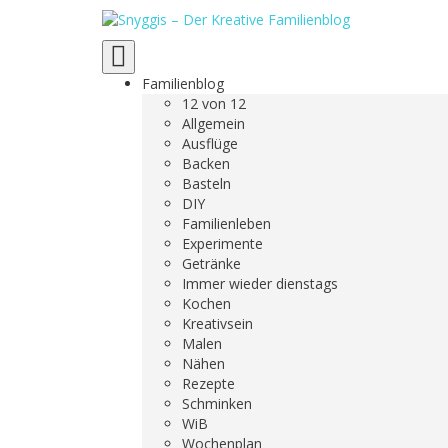
Toggle
navigation
Familienblog
12 von 12
Allgemein
Ausflüge
Backen
Basteln
DIY
Familienleben
Experimente
Getränke
Immer wieder dienstags
Kochen
Kreativsein
Malen
Nähen
Rezepte
Schminken
WiB
Wochenplan