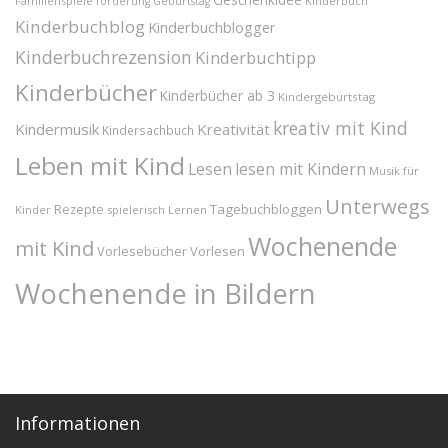
Geschenkidee
Familienspiele
Kinderbuch
förderung
Geburtstag
Kinderbuchblog
Kinderbuchblogger
Kinderbuchrezension
Kinderbuchtipp
Kinderbücher
Kinderbücher ab 3
Kindergeburtstag
kreativ mit Kind
Kindermusik
Kreativität
Kindersachbuch
Leben mit Kind
Lesen
lesen mit Kindern
Musik für
Unterwegs
Tagebuchbloggen
Rezepte
Kinder
spielerisch Lernen
Wochenende
mit Kind
Vorlesebücher
Vorlesen
Wochenende in Bildern
Informationen