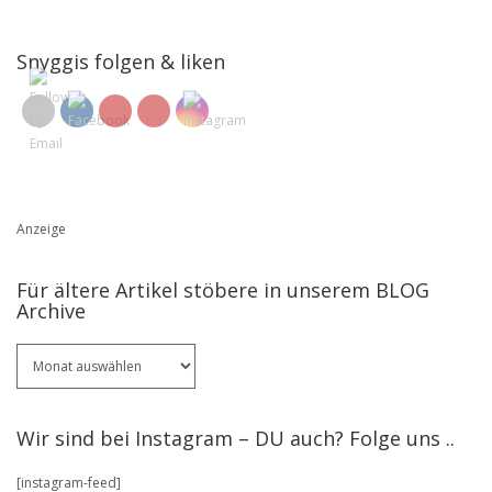
Snyggis folgen & liken
Anzeige
Für ältere Artikel stöbere in unserem BLOG
Archive
Für
ältere
Artikel
stöbere
Wir sind bei Instagram – DU auch? Folge uns ..
in
unserem
[instagram-feed]