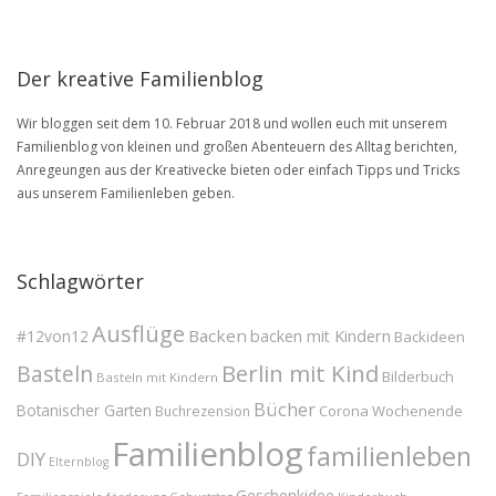
BLOG
Archive
Der kreative Familienblog
Wir bloggen seit dem 10. Februar 2018 und wollen euch mit unserem
Familienblog von kleinen und großen Abenteuern des Alltag berichten,
Anregeungen aus der Kreativecke bieten oder einfach Tipps und Tricks
aus unserem Familienleben geben.
Schlagwörter
Ausflüge
Backen
#12von12
backen mit Kindern
Backideen
Berlin mit Kind
Basteln
Bilderbuch
Basteln mit Kindern
Bücher
Botanischer Garten
Corona Wochenende
Buchrezension
Familienblog
familienleben
DIY
Elternblog